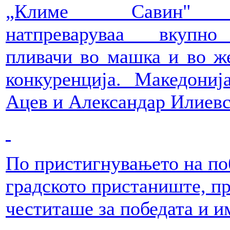
„Климе Савин"
натпреваруваа вкупн
пливачи во машка и во ж
конкуренција. Македониј
Ацев и Александар Илиевс
По пристигнувањето на поб
градското пристаниште, пр
честиташе за победата и и