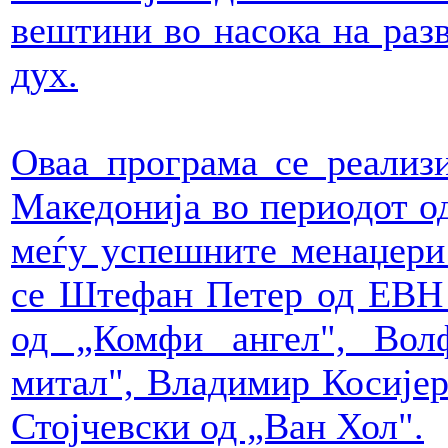
вештини во насока на раз
дух.
Оваа програма се реализ
Македонија во периодот од
меѓу успешните менаџери 
се Штефан Петер од ЕВН 
од „Комфи ангел", Вол
митал", Владимир Косијер
Стојчевски од „Ван Хол".