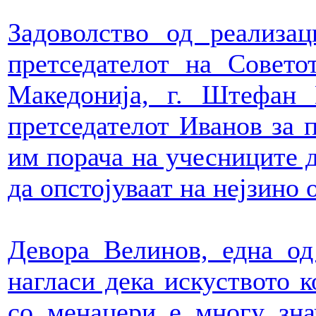
Задоволство од реализац
претседателот на Совето
Македонија, г. Штефан 
претседателот Иванов за 
им порача на учесниците д
да опстојуваат на нејзино 
Девора Велинов, една од
нагласи дека искуството к
со менаџери е многу зна