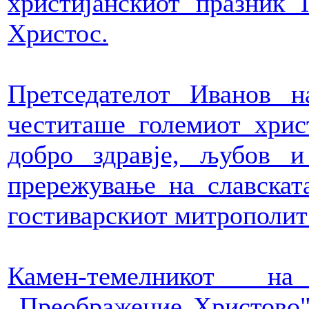
христијанскиот празник
Христос.
Претседателот Иванов 
честиташе големиот хрис
добро здравје, љубов 
прережување на славскат
гостиварскиот митрополит 
Камен-темелникот на
„Преображение Христово"