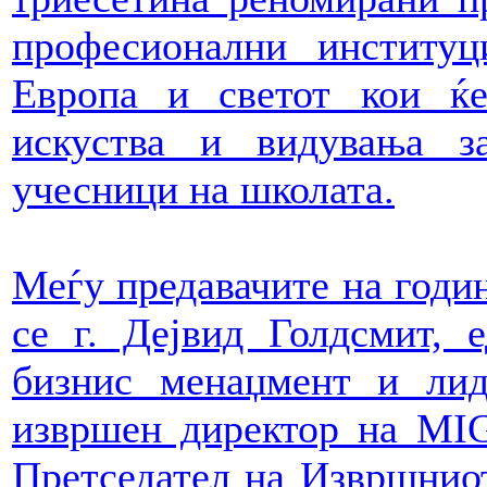
професионални институц
Европа и светот кои ќе
искуства и видувања з
учесници на школата.
Меѓу предавачите на годи
се г. Дејвид Голдсмит, 
бизнис менаџмент и лиде
извршен директор на MI
Претседател на Извршнио