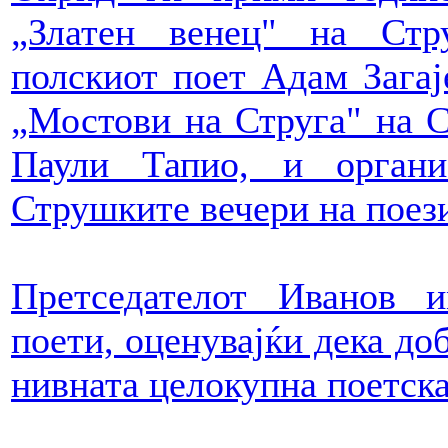
„Златен венец" на Стр
полскиот поет Адам Загај
„Мостови на Струга" на
Паули Тапио, и органи
Струшките вечери на поези
Претседателот Иванов 
поети, оценувајќи дека до
нивната целокупна поетска