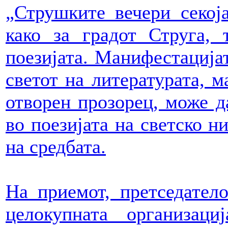
„Струшките вечери секој
како за градот Струга,
поезијата. Манифестацијат
светот на литературата, м
отворен прозорец, може д
во поезијата на светско н
на средбата.
На приемот, претседател
целокупната организац