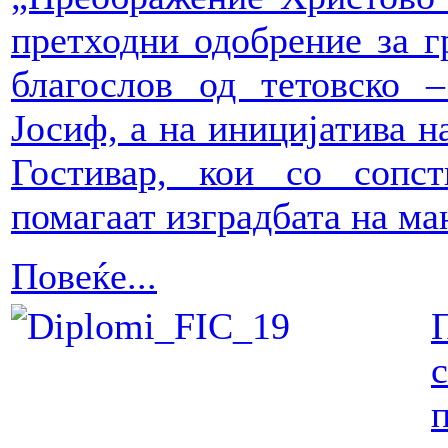
претходни одобрение за 
благослов од тетовско –
Јосиф, а на иницијатива н
Гостивар, кои со сопс
помагаат изградбата на ма
Повеќе...