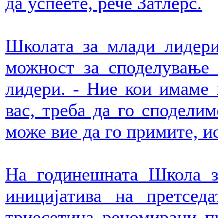
да успеете, рече Затлерс.
Школата за млади лидери
можност за споделување 
лидери. - Ние кои имаме 
вас, треба да го споделим
може вие да го примите, и
На годинешната Школа з
иницијатива на претседа
триесетина реномирани п