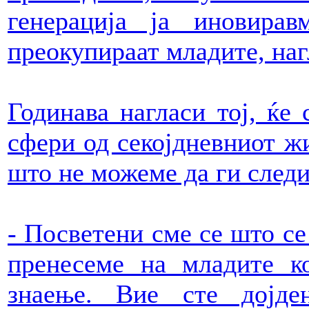
генерација ја иновир
преокупираат младите, наг
Годинава нагласи тој, ќе 
сфери од секојдневниот жи
што не можеме да ги след
- Посветени сме се што се
пренесеме на младите к
знаење. Вие сте дојд