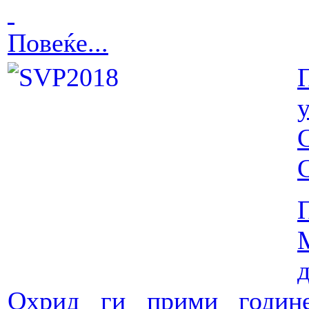
Повеќе...
у
Охрид ги прими године