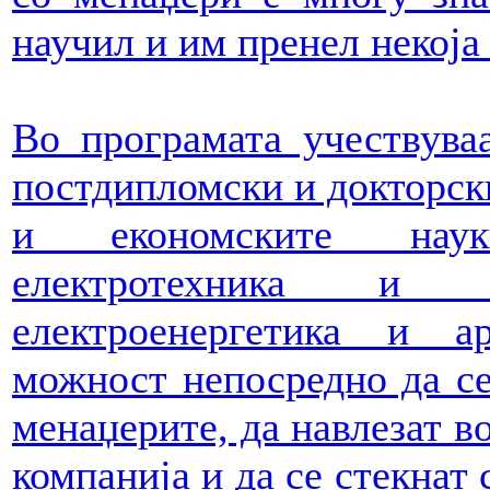
научил и им пренел некоја
Во програмата учествува
постдипломски и докторски
и економските наук
електротехника и и
електроенергетика и а
можност непосредно да се
менаџерите, да навлезат в
компанија и да се стекнат 