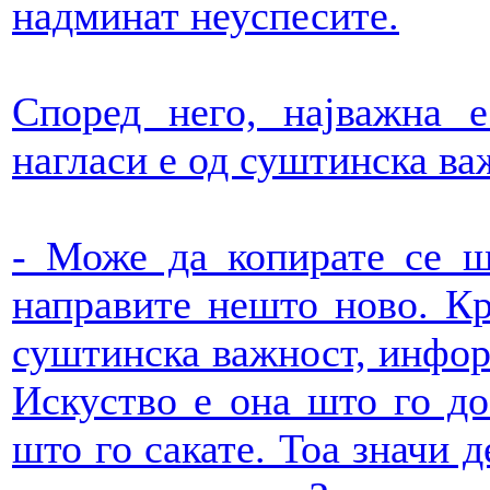
надминат неуспесите.
Според него, најважна е
нагласи е од суштинска ва
- Може да копирате се ш
направите нешто ново. Кр
суштинска важност, информ
Искуство е она што го до
што го сакате. Тоа значи д