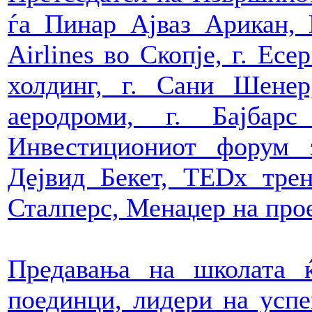
ѓа Пинар Ајваз Арикан, 
Airlines во Скопје, г. Ес
холдинг, г. Сани Шене
аеродроми, г. Бајбар
Инвестициониот форум з
Дејвид Бекет, TEDx трен
Сталперс, Менаџер на про
Предавања на школата 
поединци, лидери на усп