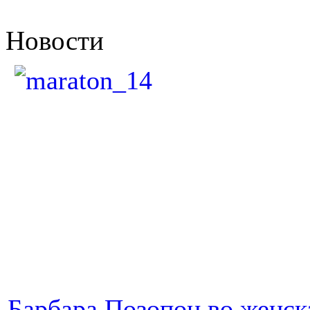
Новости
Барбара Позопон во женск