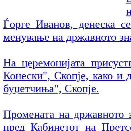
Ѓорге Иванов, денеска с
менување на државното зн
На церемонијата присус
Конески", Скопје, како и
буџетчиња", Скопје.
Промената на државното 
пред Кабинетот на Претс