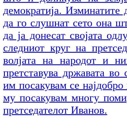
демократија. Изминатите 
да го слушнат сето она шт
да ја донесат својата одл
следниот круг на претсед
волјата на народот и ни
претставува државата во 
им посакувам се најдобро 
му посакувам многу поми
претседателот Иванов.