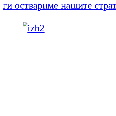
ги оствариме нашите стра