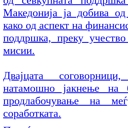
од севкупната поддршка
Македонија ја добива од
како од аспект на финансис
поддршка, преку учество
мисии.
Двајцата соговорници
натамошно јакнење на 
продлабочување на меѓ
соработката.