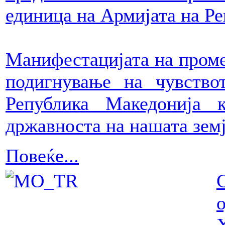
единица на Армијата на Р
Манифестацијата на проме
подигнување на чувство
Република Македонија 
државноста на нашата земј
Повеќе...
о