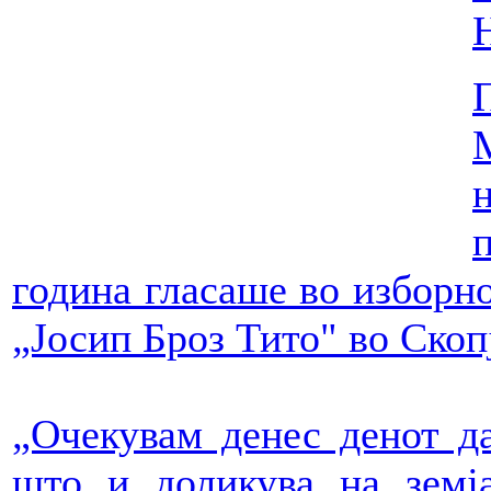
година гласаше во изборн
„Јосип Броз Тито" во Скоп
„Очекувам денес денот да
што и доликува на земј