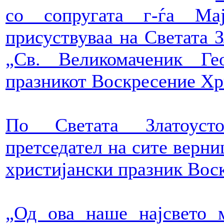
со сопругата г-ѓа Ма
присуствуваа на Светата З
„Св. Великомаченик Г
празникот Воскресение Хр
По Светата Златоусто
претседател на сите верни
христијански празник Вос
„Од ова наше најсвето 