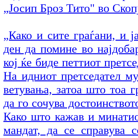
„Јосип Броз Тито" во Скоп
„Како и сите граѓани, и ј
ден да помине во најдобар
кој ќе биде петтиот претс
На идниот претседател му
ветувања, затоа што тоа г
да го сочува достоинствот
Како што кажав и минатио
мандат, да се справува 