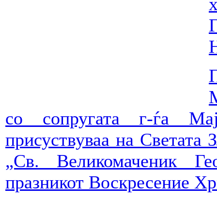
со сопругата г-ѓа Ма
присуствуваа на Светата З
„Св. Великомаченик Г
празникот Воскресение Хр