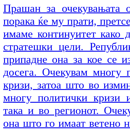
Прашан за очекувањата о
порака ќе му прати, претс
имаме континуитет како 
стратешки цели. Републи
припадне она за кое се и
досега. Очекувам многу 
кризи, затоа што во изми
многу политички кризи и
така и во регионот. Очек
она што го имаат ветено н