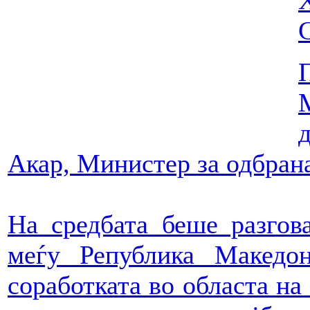
Акар, Министер за одбрана
На средбата беше разгов
меѓу Република Македон
соработката во областа на 