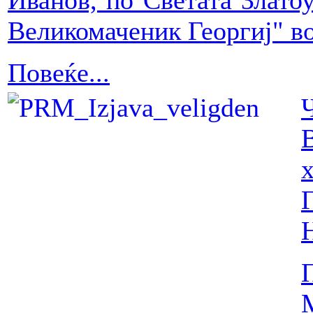
Иванов, по Светата Златоу
Великомаченик Георгиј" в
Повеќе...