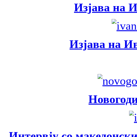
Изјава на 
Изјава на И
Новогод
Интервју со македонски