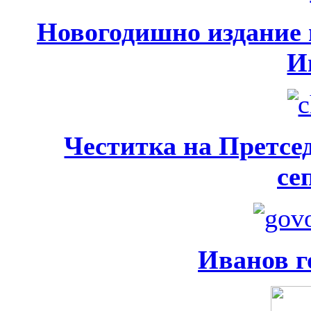
Новогодишно издание н
И
Честитка на Претсед
се
Иванов г