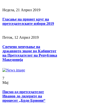
Недела, 21 Април 2019
Гласање на првиот круг на
претседателските избори 2019
Петок, 12 Април 2019
Свечено менување на
државното знаме во Кабинетот
на Претседателот на Република
Македонија
7
Мај
Писмо од претседателот
Иванов до лидерите на
процесот „Брдо Бриони“