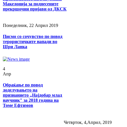
Македонија за поднесените
прекршочни пријави од ДКСК
Понеделник, 22 Април 2019
Писмо со сочувство по повод
терористичките напади во
Шри Ланка
4
Апр
Обраќање по повод
доделувањето на
признанието „Најдобар млад
научник" за 2018 година на
Томе Ефтимов
Четврток, 4,Април, 2019