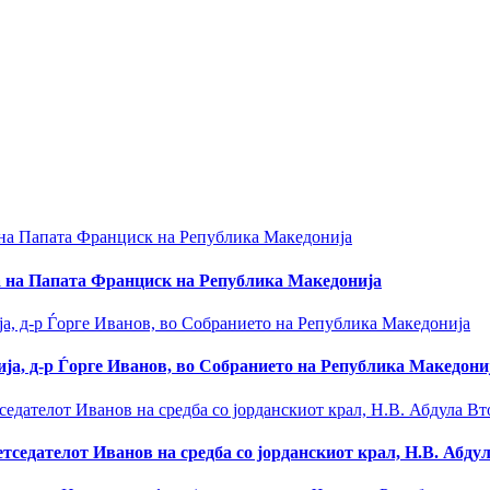
а на Папата Франциск на Република Македонија
ја, д-р Ѓорге Иванов, во Собранието на Република Македони
седателот Иванов на средба со јорданскиот крал, Н.В. Абду