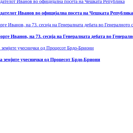
седателот Иванов во официјална посета на Чешката Република
рге Иванов, на 73. сесија на Генералната дебата во Генерал
а земјите учеснички од Процесот Брдо-Бриони