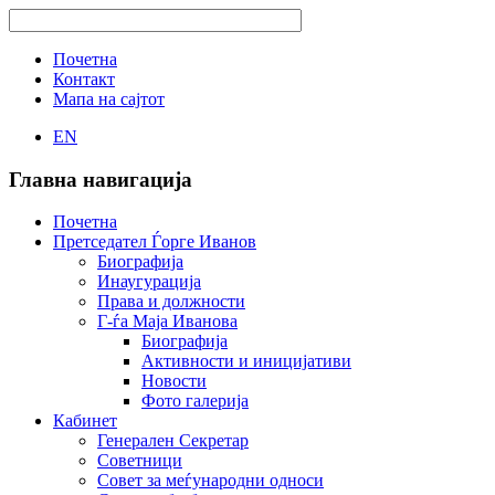
Почетна
Контакт
Мапа на сајтот
EN
Главна навигација
Почетна
Претседател Ѓорге Иванов
Биографија
Инаугурација
Права и должности
Г-ѓа Маја Иванова
Биографија
Активности и иницијативи
Новости
Фото галерија
Кабинет
Генерален Секретар
Советници
Совет за меѓународни односи