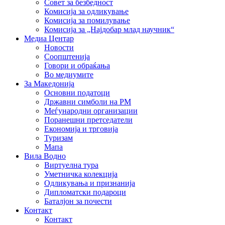
Совет за безбедност
Комисија за одликување
Комисија за помилување
Комисија за „Најдобар млад научник“
Медиа Центар
Новости
Соопштенија
Говори и обраќања
Во медиумите
За Македонија
Основни податоци
Државни симболи на РМ
Меѓународни организации
Поранешни претседатели
Економија и трговија
Туризам
Мапа
Вила Водно
Виртуелна тура
Уметничка колекција
Одликувања и признанија
Дипломатски подароци
Баталјон за почести
Контакт
Контакт