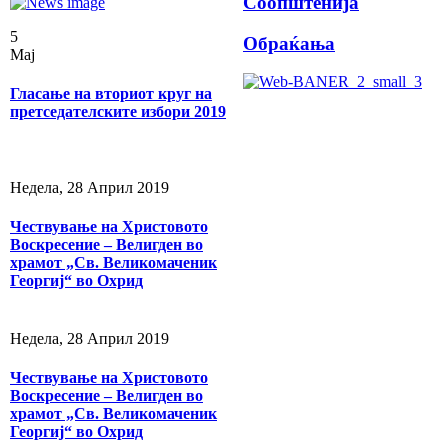
Соопштенија
5
Обраќања
Мај
Гласање на вториот круг на
претседателските избори 2019
Недела, 28 Април 2019
Чествување на Христовото
Воскресение – Велигден во
храмот „Св. Великомаченик
Георгиј“ во Охрид
Недела, 28 Април 2019
Чествување на Христовото
Воскресение – Велигден во
храмот „Св. Великомаченик
Георгиј“ во Охрид