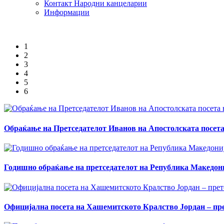
Контакт Народни канцеларии
Информации
1
2
3
4
5
6
Обраќање на Претседателот Иванов на Апостолската посет
Годишно обраќање на претседателот на Република Македони
Официјална посета на Хашемитското Кралство Јордан – прет