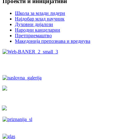
Проекти и иницијативи
Школа за млади лидери
Најдобар млад научник
Духовни дијалози
Народни канцеларии
Претприемаштво
Македонија препознава и вреднува