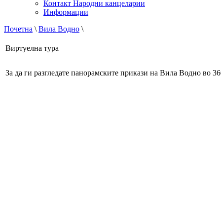
Контакт Народни канцеларии
Информации
Почетна
\
Вила Водно
\
Виртуелна тура
За да ги разгледате панорамските прикази на Вила Водно во 360