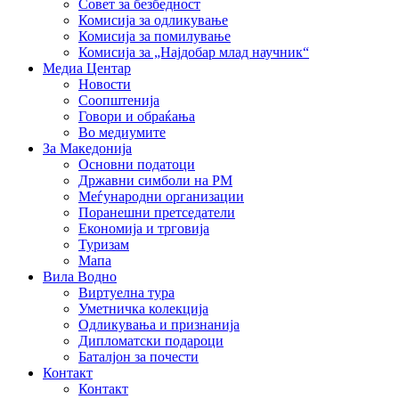
Совет за безбедност
Комисија за одликување
Комисија за помилување
Комисија за „Најдобар млад научник“
Медиа Центар
Новости
Соопштенија
Говори и обраќања
Во медиумите
За Македонија
Основни податоци
Државни симболи на РМ
Меѓународни организации
Поранешни претседатели
Економија и трговија
Туризам
Мапа
Вила Водно
Виртуелна тура
Уметничка колекција
Одликувања и признанија
Дипломатски подароци
Баталјон за почести
Контакт
Контакт