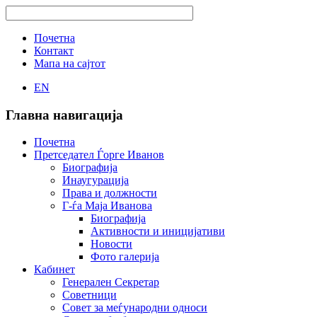
Почетна
Контакт
Мапа на сајтот
EN
Главна навигација
Почетна
Претседател Ѓорге Иванов
Биографија
Инаугурација
Права и должности
Г-ѓа Маја Иванова
Биографија
Активности и иницијативи
Новости
Фото галерија
Кабинет
Генерален Секретар
Советници
Совет за меѓународни односи