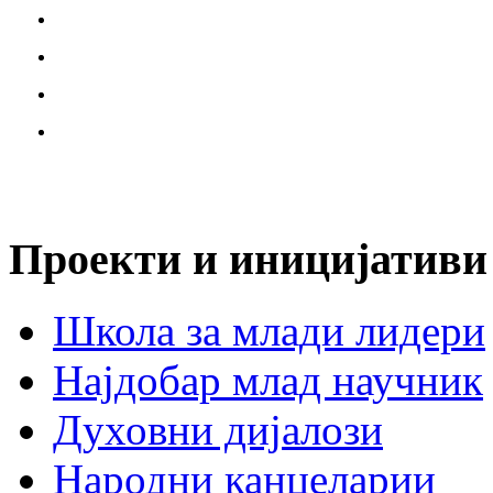
Проекти и иницијативи
Школа за млади лидери
Најдобар млад научник
Духовни дијалози
Народни канцеларии