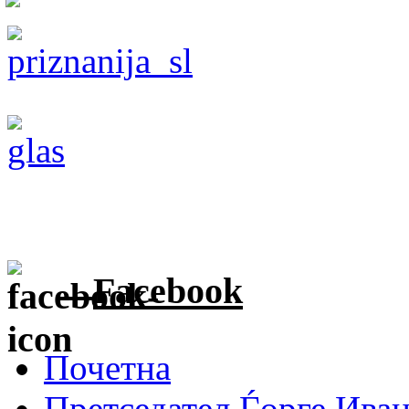
Facebook
Почетна
Претседател Ѓорге Ива