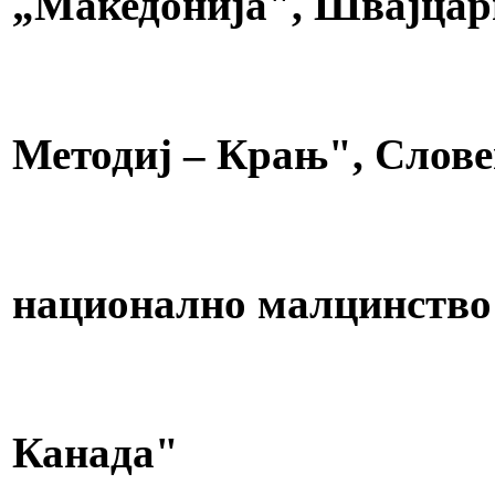
„Македонија", Швајцар
Повелба на Р
Македонско ку
Методиј – Крањ", Слове
Повелба на Р
Национален
национално малцинство
Повелба на Р
Организациј
Канада"