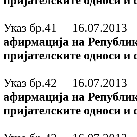
пријателските односи и
Медал за зас
Указ бр.41 16.07.2013
В
афирмација на Републик
пријателските односи и
Медал за зас
Указ бр.42 16.07.2013
М
афирмација на Републик
пријателските односи и
Медал за зас