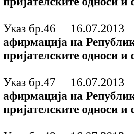
пријателските односи и
Медал за зас
Указ бр.46 16.07.201
афирмација на Републик
пријателските односи и 
Медал за зас
Указ бр.47 16.07.201
афирмација на Републик
пријателските односи и 
Медал за зас