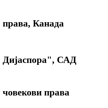
Повелба на Р
Македонски ме
права, Канада
Повелба на Р
Организација
Дијаспора", САД
Повелба на Р
Австралиско –
човекови права
Повелба на Р