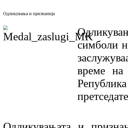
Одликувања и признанија
Одликува
симболи н
заслужува
време на
Републи
претседат
Одликувањата и признан