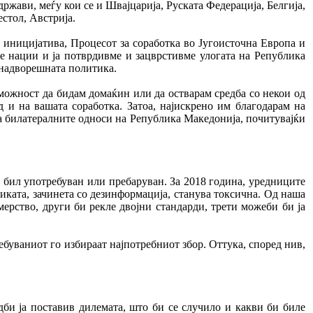
жави, меѓу кои се и Швајцарија, Руската Федерација, Белгија,
стол, Австрија.
иницијатива, Процесот за соработка во Југоисточна Европа и
е нации и ја потврдивме и зацврстивме улогата на Република
 надворешната политика.
можност да бидам домаќин или да остварам средба со некои од
 и на вашата соработка. Затоа, најискрено им благодарам на
а билатералните односи на Република Македонија, почитувајќи
о бил употребуван или пребаруван. За 2018 година, уредниците
тиката, зачинета со дезинформација, станува токсична. Од наша
мерство, други би рекле двојни стандарди, трети можеби би ја
буваниот го избираат најпотребниот збор. Оттука, според нив,
би ја поставив дилемата, што би се случило и какви би биле