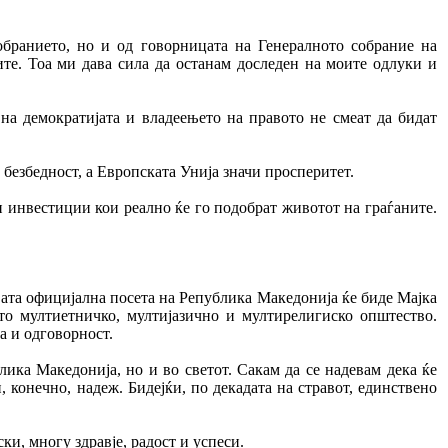
бранието, но и од говорницата на Генералното собрание на
ите. Тоа ми дава сила да останам доследен на моите одлуки и
а демократијата и владеењето на правото не смеат да бидат
езбедност, а Европската Унија значи просперитет.
 инвестиции кои реално ќе го подобрат животот на граѓаните.
вата официјална посета на Република Македонија ќе биде Мајка
ото мултиетничко, мултијазично и мултирелигиско општество.
а и одговорност.
ика Македонија, но и во светот. Сакам да се надевам дека ќе
, конечно, надеж. Бидејќи, по декадата на стравот, единствено
ки, многу здравје, радост и успеси.