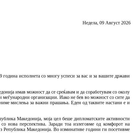
Недела, 09 Август 2026
9 година исполнета со многу успеси за вас и за вашите држави
донија имав можност да се среќавам и да соработувам со околу
и меѓународни организации. Иако не бев во можност со сите да
мениме мислења за важни прашања. Еден од таквите настани е и
епублика Македонија, моја цел беше дипломатските активности
 со нова перспектива. Заради тоа излеговме од комфорот на
из Република Македонија. Во изминативе години ги посетивме