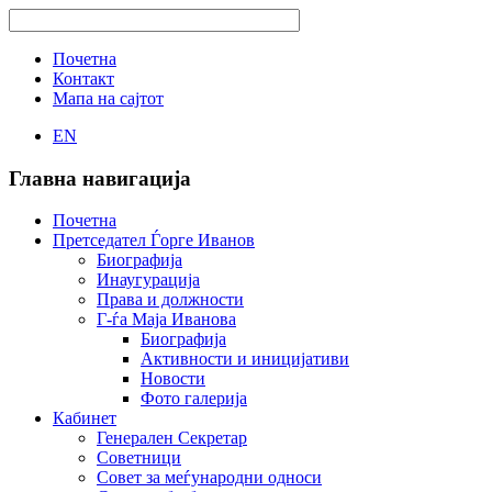
Почетна
Контакт
Мапа на сајтот
EN
Главна навигација
Почетна
Претседател Ѓорге Иванов
Биографија
Инаугурација
Права и должности
Г-ѓа Маја Иванова
Биографија
Активности и иницијативи
Новости
Фото галерија
Кабинет
Генерален Секретар
Советници
Совет за меѓународни односи