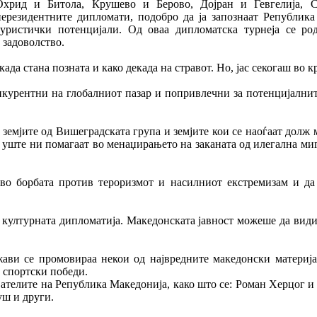
Охрид и Битола, Крушево и Берово, Дојран и Гевгелија, С
нерезидентните дипломати, подобро да ја запознаат Република
туристички потенцијали. Од оваа дипломатска турнеја се ро
 задоволство.
ада стана позната и како декада на стравот. Но, јас секогаш во к
онкурентни на глобалниот пазар и попривлечни за потенцијалнит
о земјите од Вишеградската група и земјите кои се наоѓаат долж
è уште ни помагаат во менаџирањето на заканата од илегална ми
 во борбата против тероризмот и насилниот екстремизам и д
а културната дипломатија. Македонската јавност можеше да вид
жави се промовираа некои од највредните македонски материј
 спортски победи.
јателите на Република Македонија, како што се: Роман Херцог
ш и други.