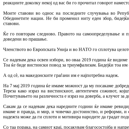
реакциите доколку некој од вас би го прочитал говорот наместо
Моите ставови во однос на последните случувања во Репуб
Обединетите нации. Не би променил ниту еден збор, бидејќи 
ставови.
Ќе го повторам следново. Правото на самоопределување и п
доведени во прашање.
Членството во Европската Унија и во НАТО го сплотува целото
Се надевам дека освен избори, во оваа 2019 година ќе видим
Тоа ќе биде вистински повод за триумфализам. Бидејќи тоа им
А од сè, на македонските граѓани им е најпотребна надеж.
На 7 мај 2019 година ќе имаме можност да му посакаме добред
Тереза како израз на вистинскиот, автентичен соживот, кој
Почитувањето на различноста е израз на доверба, а клучот за д
Сакам да се надевам дека наредните години ќе имаме ревидир
имаме и правда, и мир, и човечко достоинство, и реформи, и с
надежта може да ги сплоти и мотивира народите да градат подо
Со таа порака, на самиот крај, посакувам благосостојба и напр