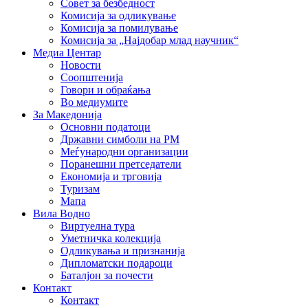
Совет за безбедност
Комисија за одликување
Комисија за помилување
Комисија за „Најдобар млад научник“
Медиа Центар
Новости
Соопштенија
Говори и обраќања
Во медиумите
За Македонија
Основни податоци
Државни симболи на РМ
Меѓународни организации
Поранешни претседатели
Економија и трговија
Туризам
Мапа
Вила Водно
Виртуелна тура
Уметничка колекција
Одликувања и признанија
Дипломатски подароци
Баталјон за почести
Контакт
Контакт