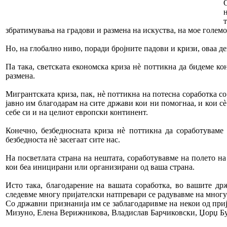
збратимувања на градови и размена на искуства, на мое големо
Но, на глобално ниво, поради бројните падови и кризи, оваа дек
Па така, светската економска криза нè поттикна да бидеме к
размена.
Мигрантската криза, пак, нè поттикна на потесна соработка с
јавно им благодарам на сите држави кои ни помогнаа, и кои с
себе си и на целиот eвропски континент.
Конечно, безбедносната криза нè поттикна да соработуваме
безбедноста нè засегаат сите нас.
На посветлата страна на нештата, соработувавме на полето н
кои беа иницирани или организирани од ваша страна.
Исто така, благодарение на вашата соработка, во вашите др
следевме многу пријателски натпревари се радувавме на многу
Со државни признанија им се заблагодаривме на некои од при
Мизуно, Елена Верижникова, Владислав Барчиковски, Џорџ Бу