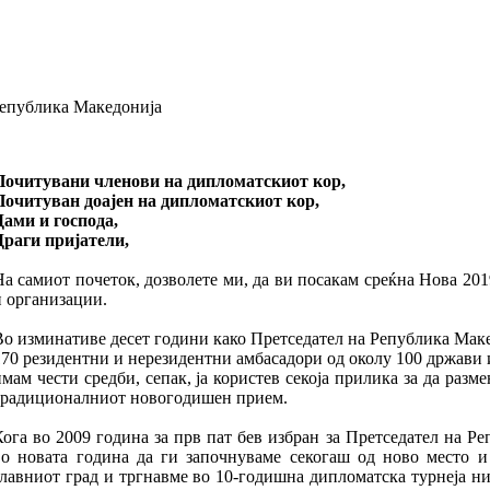
Република Македонија
Почитувани членови на дипломатскиот кор,
Почитуван доајен на дипломатскиот кор,
Дами и господа,
Драги пријатели,
На самиот почеток, дозволете ми, да ви посакам среќна Нова 201
и организации.
Во изминативе десет години како Претседател на Република Маке
170 резидентни и нерезидентни амбасадори од околу 100 држави 
имам чести средби, сепак, ја користев секоја прилика за да раз
традиционалниот новогодишен прием.
Кога во 2009 година за прв пат бев избран за Претседател на Р
во новата година да ги започнуваме секогаш од ново место и
главниот град и тргнавме во 10-годишна дипломатска турнеја н