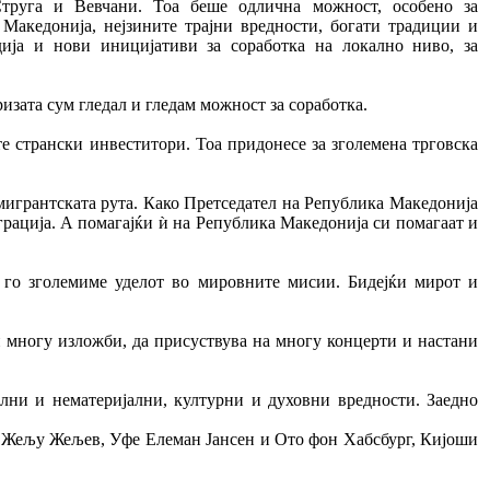
труга и Вевчани. Тоа беше одлична можност, особено за
 Македонија, нејзините трајни вредности, богати традиции и
дија и нови иницијативи за соработка на локално ниво, за
ризата сум гледал и гледам можност за соработка.
е странски инвеститори. Тоа придонесе за зголемена трговска
 мигрантската рута. Како Претседател на Република Македонија
грација. А помагајќи ѝ на Република Македонија си помагаат и
а го зголемиме уделот во мировните мисии. Бидејќи мирот и
и многу изложби, да присуствува на многу концерти и настани
ални и нематеријални, културни и духовни вредности. Заедно
 и Жељу Жељев, Уфе Елеман Јансен и Ото фон Хабсбург, Кијоши