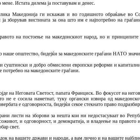
 мене. Истата дилема ја поставувам и денес.
лика Македонија ги искажав и во годишното обраќање во Со
ја зборував вистината за она што им е најпотребно на граѓан
равото на постоење на македонскиот народ, но и принципите н
 наше општество, бидејќи за македонските граѓани НАТО значи б
е и суштински и добро обмислени европски реформи и капитални
 е потребно на македонските граѓани.
ојде на Неговата Светост, папата Франциск. Во фокусот на него
што не е сосила наметнат, туку органски извира од македонск
овербата е одговорноста, бидејќи секое стекнато право подразбир
ани листи на зборови за нешта кои ни недостасуваат во Републ
оживот, и одговорност, и демократија, и владеење на правото и
бар свет.
едок на вашите држави и народи, а вам лично и на вашите најблис