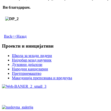
Ви благодарам.
Back<<Назад
Проекти и иницијативи
Школа за млади лидери
Најдобар млад научник
Духовни дијалози
Народни канцеларии
Претприемаштво
Македонија препознава и вреднува