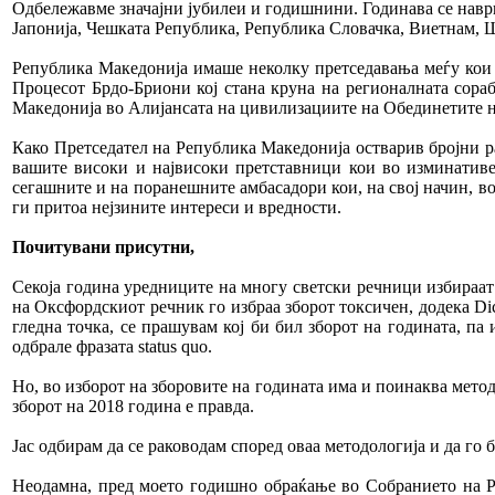
Одбележавме значајни јубилеи и годишнини. Годинава се наврш
Јапонија, Чешката Република, Република Словачка, Виетнам, Ш
Република Македонија имаше неколку претседавања меѓу кои 
Процесот Брдо-Бриони кој стана круна на регионалната сора
Македонија во Алијансата на цивилизациите на Обединетите н
Како Претседател на Република Македонија остварив бројни р
вашите високи и највисоки претставници кои во изминативе 
сегашните и на поранешните амбасадори кои, на свој начин, 
ги притоа нејзините интереси и вредности.
Почитувани присутни,
Секоја година уредниците на многу светски речници избираат 
на Оксфордскиот речник го избраа зборот токсичен, додека Dic
гледна точка, се прашувам кој би бил зборот на годината, па
одбрале фразата status quo.
Но, во изборот на зборовите на годината има и поинаква мето
зборот на 2018 година е правда.
Јас одбирам да се раководам според оваа методологија и да го б
Неодамна, пред моето годишно обраќање во Собранието на Ре