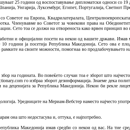
уваат 25 години од воспоставување дипломатски односи со 19 др
панија, Унгарија, Луксембург, Египет, Португалија, Светиот Пре
со Советот на Европа, Квадрилатералата, Централноевропската 
ботка. Членувавме во Советот за човекови права на Обединетит
ации. Сето тоа се должи на отвореноста како врвен принцип во
аботни и официјални посети на некои од вашите држави. Имав 
10 години ја посетија Република Македонија. Сето ова е плод
во рамките на своите можности, помогнаа во продлабочувањето н
збор на годината. Во повеќето случаи тоа е зборот што најчест
tionary.com го избраа зборот дезинформација. Знаеме дека поли
 и на деценијата за Република Македонија. Некои би рекле лице
дологија. Уредниците на Мериам-Вебстер наместо најчесто употре
арам она што недостасува и, оттука, е најпотребно.
публика Македонија имав средби со некои од вас. На тие сред