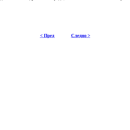
< Пред
Следно >