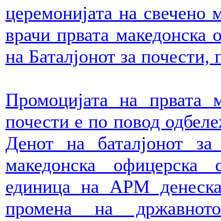
церемонијата на свечено 
врачи првата македонска 
на Баталјонот за почести,
Промоцијата на првата м
почести е по повод одбел
Денот на баталјонот з
македонска офицерска с
единица на АРМ денеска
промена на државнот