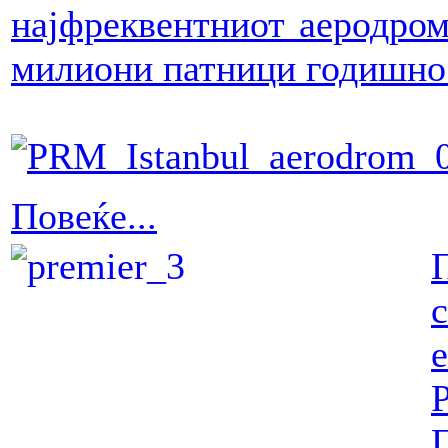
најфреквентниот аеродром 
милиони патници годишно
Повеќе...
е