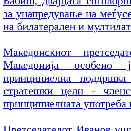
Бабиш, двајцата соговорн
за унапредување на меѓус
на билатерален и мултилат
Македонскиот претседа
Македонија особено 
принципиелна поддршк
стратешки цели - чле
принципиелната употреба 
Претседателот Иванов ушт