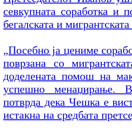
севкупната соработка и 
бегалската и мигрантската 
„Посебно ја цениме сораб
поврзана со мигрантска
доделената помош на мак
успешно менаџирање. Ва
потврда дека Чешка е вис
истакна на средбата претс