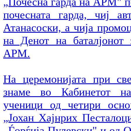
„Почесна гарда на АРМ" п
почесната гарда, чиј а
Атанасоски, а чија промо
на Денот на баталјонот
АРМ.
На церемонијата при св
знаме во Кабинетот на
ученици од четири осн
„Јохан Хајнрих Песталоц
„Ѓорѓија Пулевски" и од 