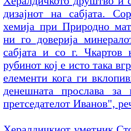
Хералдичкото друштво и с
дизајнот на сабјата. Со
хемија при Природно мат
ни го доверија минерало
сабјата и со г. Чкартов
рубинот кој е исто така вг
елементи кога ги вклопив
денешната прослава за 
претседателот Иванов", реч
Хералдичкиот уметник Сто