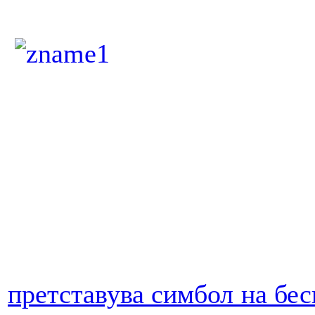
претставува симбол на бес