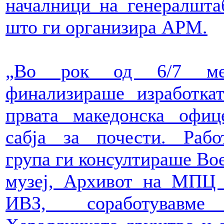
началници на генералшта
што ги организира АРМ.
„Во рок од 6/7 ме
финализираше изработка
првата македонска офиц
сабја за почести. Рабо
група ги консултираше Во
музеј, Архивот на МПЦ
ИВЗ, соработувавм