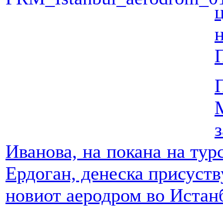
Иванова, на покана на турс
Ердоган, денеска присуств
новиот аеродром во Истан