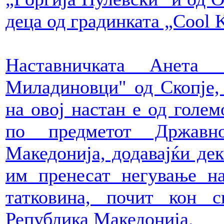
деца од градинката „Cool K
Наставничката Анета
Миладиновци" од Скопје,
на овој настан е од голе
по предметот Државн
Македонија, додавајќи дек
им пренесат негување на
татковина, почит кон 
Република Македонија.