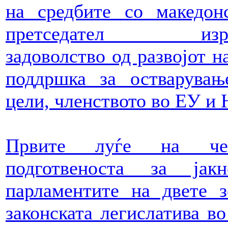
на средбите со македон
претседател изра
задоволство од развојот н
поддршка за остварувањ
цели, членството во ЕУ и
Првите луѓе на чеш
подготвеноста за јак
парламентите на двете 
законската легислатива во