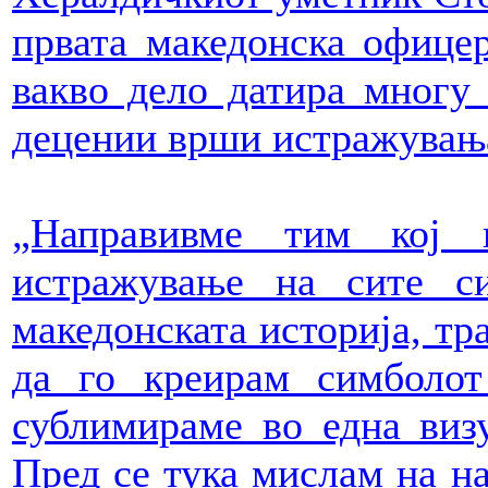
првата македонска офицерс
вакво дело датира многу 
децении врши истражувања
„Направивме тим кој 
истражување на сите с
македонската историја, тра
да го креирам симболот
сублимираме во една виз
Пред се тука мислам на н