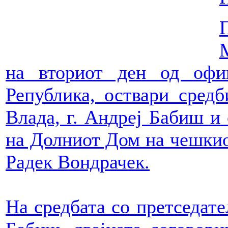
на вториот ден од офи
Република, оствари средб
Влада, г. Андреј Бабиш и 
на Долниот Дом на чешкио
Радек Вондрачек.
На средбата со претседате