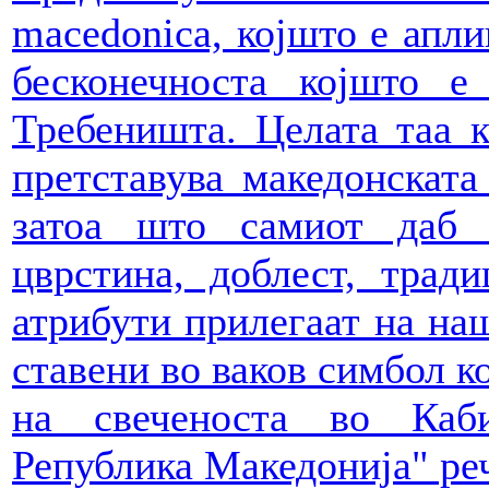
macedonica, којшто е апли
бесконечноста којшто е
Требеништа. Целата таа к
претставува македонската 
затоа што самиот даб
цврстина, доблест, тради
атрибути прилегаат на на
ставени во ваков симбол к
на свеченоста во Каб
Република Македонија" реч