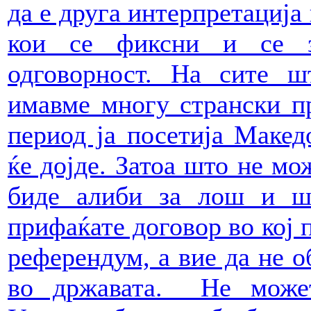
да е друга интерпретација
кои се фиксни и се з
одговорност. На сите ш
имавме многу странски п
период ја посетија Макед
ќе дојде. Затоа што не м
биде алиби за лош и ш
прифаќате договор во кој п
референдум, а вие да не о
во државата. Не може