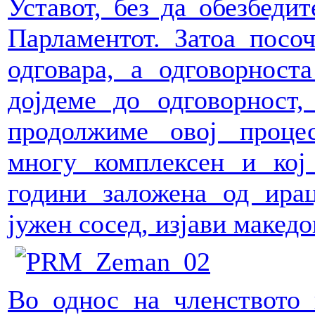
Уставот, без да обезбеди
Парламентот. Затоа посоч
одговара, а одговорност
дојдеме до одговорност
продолжиме овој проце
многу комплексен и кој
години заложена од ира
јужен сосед, изјави макед
Во однос на членството