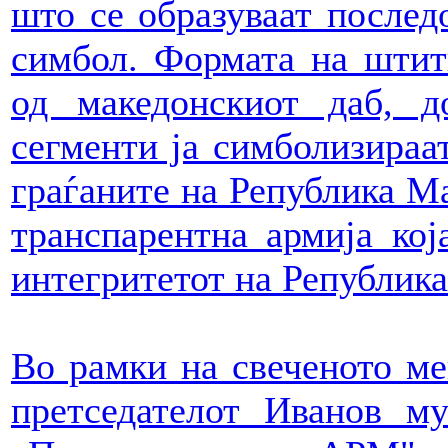
што се образуваат последо
симбол. Формата на штит
од македонскиот даб, д
сегменти ја симболизираа
граѓаните на Република Ма
транспарентна армија кој
интегритетот на Републик
Во рамки на свеченото ме
претседателот Иванов м