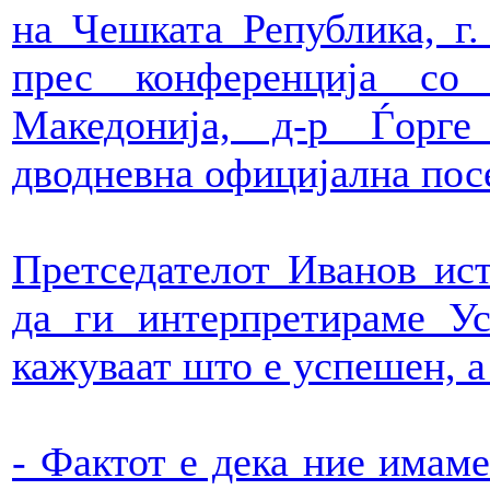
на Чешката Република, г
прес конференција со 
Македонија, д-р Ѓорге
дводневна официјална пос
Претседателот Иванов ис
да ги интерпретираме Ус
кажуваат што е успешен, 
- Фактот е дека ние имам