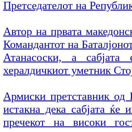
Претседателот на Републи
Автор на првата македонск
Командантот на Баталјонот
Атанасоски, а сабјата
хералдичкиот уметник Сто
Армиски претставник од 
истакна дека сабјата ќе 
пречекот на високи гос