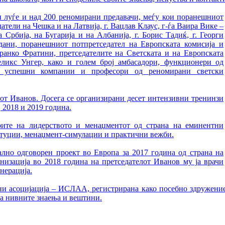
и луѓе и над 200 реномирани предавачи, меѓу кои поранешниот
атели на Чешка и на Латвија, г. Вацлав Клаус, г-ѓа Ваира Вике –
 Србија, на Бугарија и на Албанија, г. Борис Тадиќ, г. Георги
идани, поранешниот потпретседател на Европската комисија и
ранко Фратини, претседателите на Светската и на Европската
еликс Унгер, како и голем број амбасадори, функционери од
и, успешни компании и професори од реномирани светски
лот Иванов. Досега се организирани десет интензивни тренинзи
, 2018 и 2019 година.
ите на лидерството и менаџментот од страна на еминентни
итуции, менаџмент-симулации и практични вежби.
ално одговорен проект во Европа за 2017 година од страна на
анизација во 2018 година на претседателот Иванов му ја врачи
енерација.
 асоцијација – ИСЛАА, регистрирана како посебно здружение,
а нивните знаења и вештини.