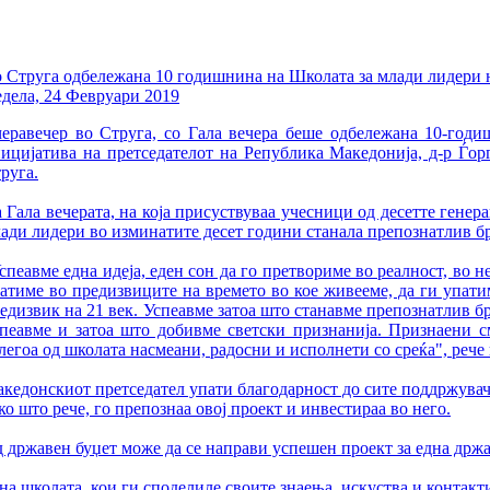
 Струга одбележана 10 годишнина на Школата за млади лидери 
дела, 24 Февруари 2019
еравечер во Струга, со Гала вечера беше одбележана 10-год
ицијатива на претседателот на Република Македонија, д-р Ѓор
руга.
 Гала вечерата, на која присуствуваа учесници од десетте гене
ади лидери во изминатите десет години станала препознатлив б
спеавме една идеја, еден сон да го претвориме во реалност, во 
атиме во предизвиците на времето во кое живееме, да ги упатим
едизвик на 21 век. Успеавме затоа што станавме препознатлив бр
пеавме и затоа што добивме светски признанија. Признаени с
легоа од школата насмеани, радосни и исполнети со среќа", рече
кедонскиот претседател упати благодарност до сите поддржувач
ко што рече, го препознаа овој проект и инвестираа во него.
од државен буџет може да се направи успешен проект за една држа
на школата, кои ги споделиле своите знаења, искуства и контакт