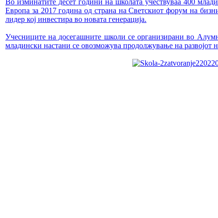
Во изминатите десет години на школата учествуваа 400 млади
Европа за 2017 година од страна на Светскиот форум на бизнис
лидер кој инвестира во новата генерација.
Учесниците на досегашните школи се организирани во Алумни
младински настани се овозможува продолжување на развојот н