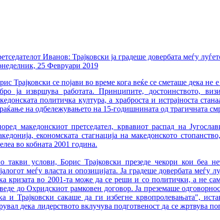
етседателот Иванов: Трајковски ја градеше довербата меѓу луѓет
неделник, 25 Февруари 2019
рис Трајковски се појави во време кога веќе се сметаше дека не 
бро ја извршува работата. Принципите, достоинството, визи
кедонската политичка култура, а храброста и истрајноста стана
раќање на одбележувањето на 15-годишнината од трагичната смр
оред македонскиот претседател, крвавиот распад на Југослав
кедонија, економската стагнација на македонското стопанство
елеа во кобната 2001 година.
о такви услови, Борис Трајковски презеде чекори кои беа н
јалогот меѓу власта и опозицијата. Ја градеше довербата меѓу 
ка кризата во 2001-та може да се реши и со политички, а не са
веде до Охридскиот рамковен договор. Ја преземаше одговорност
ка и Трајковски сакаше да ги избегне крвопролевањата", иста
рувал дека лидерството вклучува подготвеност да се жртвува по