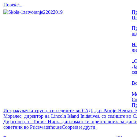
Повеќе...
Пр
Пе
Пр
ли
На
ли
„О
Да
се
Во
Ме
Ск
Пр
Истражувачка група, со седиште во САД, д-р Разије Невзат,
Моралес, директор на Lincoln Island Initiatives, со седиште 
Дијаспора, г. Тонис Нирк, дипломатски претставник за диг
советник во PricewaterhouseCoopers и други.