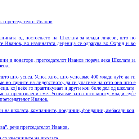
на претседателот Иванов
ишнината од постоењето на Школата за млади лидери, што по
ге Иванов, во изминатата деценија се одржува во Охрид и во
рации и донатори, претседателот Иванов порача дека Школата за
ренд.
нешто што успеа. Успеа затоа што успеавме 400 млади луѓе да ги
е во тајните на лидерството, да ги упатиме на сето она што е
енд, кој веќе го практикуваат и други кои биле дел од школата.
ме и препознаени сме. Успеавме затоа што многу млади луѓе
 претседателот Иванов.
и на школата, компаниите, поединци, фондации, амбасади кои,
ва", рече претседателот Иванов.
и со учесниците на школата.