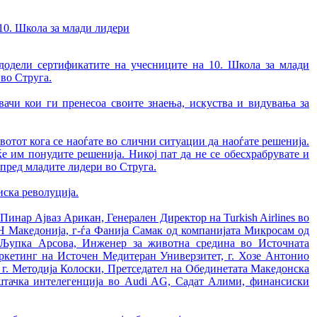
10. Школа за млади лидери
 додели сертификатите на учесниците на 10. Школа за млади
 во Струга.
ачи кои ги пренесоа своите знаења, искуства и видувања за
отот кога се наоѓате во слични ситуации да наоѓате решенија.
 ќе им понудите решенија. Никој пат да не се обесхрабрувате и
в пред младите лидери во Струга.
иска револуција.
Пинар Ајваз Арикан, Генерален Директор на Turkish Airlines во
Н Македонија, г-ѓа Фанија Самак од компанијата Микросам од
а Љупка Арсова, Инженер за животна средина во Источната
аркетинг на Источен Медитеран Универзитет, г. Хозе Антонио
л, г. Методија Колоски, Претседател на Обединетата Македонска
ештачка интелегенција во Audi AG, Садат Алими, финансиски