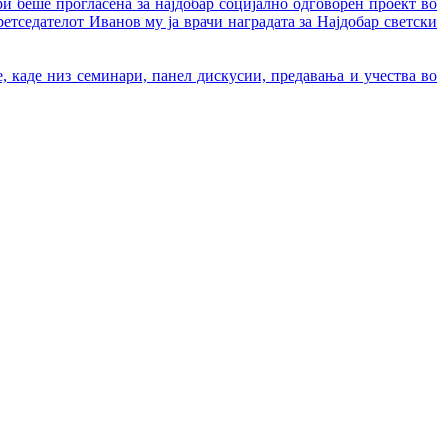
и беше прогласена за најдобар социјално одговорен проект во
ретседателот Иванов му ја врачи наградата за Најдобар светски
 каде низ семинари, панел дискусии, предавања и учества во