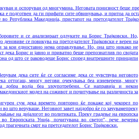
икуван и оспоруван од многумина. Неговата понизност беше през
ека е подготвен да ги прифати сите обвинувања, и притоа да оста
ѓе во Република Македонија, пристапот на претседателот Трајк
боровите и се анализираат одлуките на Борис Трајковски. Но,
то деновиве се повикува на претседателот Трајковски е верен на
ки за кои едноставно нема оправдување. Но, она што никако не
т дека Борис и јавно и приватно беше препознатлив по својата
 она од што се раководеше Борис според внатрешните принципи
ерувам дека сите ќе се согласиме дека се чувствува неговото
дека оттогаш, многу негови очекувања беа изневерени, многу
а добра волја беа злоупотребени. Се направија и некои
акедонскиот модел на соживот и почитување на различноста за
игурен сум дека времето повторно ќе покаже кој чекорел по
е и во што веруваше. Неговиот завет најдобро ќе го зачувамепреку
аќање на дијалогот во политиката. Преку градење на европска
 во Европската Унија, почитувана во светот", рече вечерва
д трагичната смрт на претседателот Борис Трајковски.