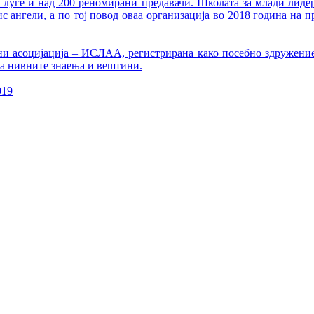
 луѓе и над 200 реномирани предавачи. Школата за млади лидер
 ангели, а по тој повод оваа организација во 2018 година на п
 асоцијација – ИСЛАА, регистрирана како посебно здружение,
а нивните знаења и вештини.