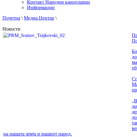
Контакт Народни канцеларии
Информации
Почетна
\
Медиа Центар
\
Новости
Пр
По
Бо
до
ма
об
Сп
Ма
пр
„В
ди
де
до
та
ве
на нашата земја и нашиот народ.