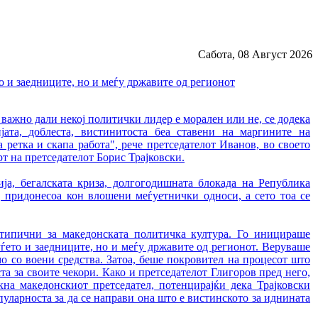
Сабота, 08 Август 2026
о и заедниците, но и меѓу државите од регионот
е важно дали некој политички лидер е морален или не, се додека
јата, доблеста, вистинитоста беа ставени на маргините на
а ретка и скапа работа", рече претседателот Иванов, во своето
т на претседателот Борис Трајковски.
ија, бегалската криза, долгогодишната блокада на Република
, придонесоа кон влошени меѓуетнички односи, а сето тоа се
етипични за македонската политичка култура. Го иницираше
луѓето и заедниците, но и меѓу државите од регионот. Веруваше
мо со воени средства. Затоа, беше покровител на процесот што
а за своите чекори. Како и претседателот Глигоров пред него,
кна македонскиот претседател, потенцирајќи дека Трајковски
пуларноста за да се направи она што е вистинското за иднината