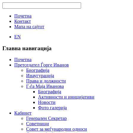
Почетна
Контакт
Мапа на сајтот
EN
Главна навигација
Почетна
Претседател Ѓорге Иванов
Биографија
Инаугурација
Права и должности
Г-ѓа Маја Иванова
Биографија
Активности и иницијативи
Новости
Фото галерија
Кабинет
Генерален Секретар
Советници
Совет за меѓународни односи