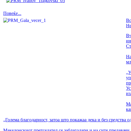
Повеќе...
Во
Не
Вч
ин
Ст
На
мл
„У
уп
пр
Ус
из
Ма
ка
„Голема благодарност, затоа што покажаа дека и без средства 
Македонскиот претседател се заблагодари и на сите предавачи 