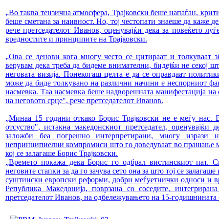
„Во таква тензична атмосфера, Трајковски беше напаѓан, крит
беше сметана за наивност. Но, тој честопати знаеше да каже д
рече претседателот Иванов, оценувајќи дека за повеќето лу
вредностите и принципите на Трајковски.
„Ова се денови кога многу често се цитираат и толкуваат з
верувам дека треба да бидеме внимателни, бидејќи не секој ш
неговата визија. Понекогаш целта е да се оправдаат полити
може да биде толкувано на различни начини е неспорниот фак
насмевка. Таа насмевка беше надворешната манифестација на
на неговото срце", рече претседателот Иванов.
„Минаа 15 години откако Борис Трајковски не е меѓу нас. В
отсуство", истакна македонскиот претседател, оценувајќи 
заложби беа погрешно интерпретирани, многу изрази н
непринципиелни компромиси што го доведуваат во прашање м
кој се залагаше Борис Трајковски.
„Времето покажа дека Борис го одбрал вистинскиот пат. С
неговите стапки за да го зачува сето она за што тој се залагаш
суштински европски реформи, добри меѓуетнички односи и вр
Република Македонија, поврзана со соседите, интегрирана
претседателот Иванов, на одбележувањето на 15-годишнината о