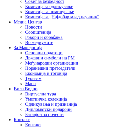
Совет за безбедност
Комисија за одликување
Комисија за помилување
Комисија за „Најдобар млад научник“
Медиа Центар
Новости
Соопштенија
Говори и обраќања
Во медиумите
За Македонија
Основни податоци
Државни симболи на РМ
Меѓународни организации
Поранешни претседатели
Економија и трговија
Туризам
Мапа
Вила Водно
Виртуелна тура
Уметничка колекција
Одликувања и признанија
Дипломатски подароци
Баталјон за почести
Контакт
Контакт