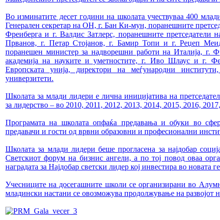
Во изминатите десет години на школата учествуваа 400 млад
Генерален секретар на ОН, г. Бан Ки-мун, поранешните претсед
Фреиберга и г. Валдис Затлерс, поранешните претседатели на
Прванов, г. Петар Стојанов, г. Бамир Топи и г. Реџеп Ме
поранешен министер за надворешни работи на Италија, г. Ф
академија на науките и уметностите, г. Иво Шлаус и г. Ф
Европската унија, директори на меѓународни институт
универзитети.
Школата за млади лидери е лична иницијатива на претседате
за лидерство – вo 2010, 2011, 2012, 2013, 2014, 2015, 2016, 2017
Програмата на школата опфаќа предавања и обуки во сфер
предавачи и гости од врвни образовни и професионални инст
Школата за млади лидери беше прогласена за најдобар социј
Светскиот форум на бизнис ангели, а по тој повод оваа орг
наградата за Најдобар светски лидер кој инвестира во новата г
Учесниците на досегашните школи се организирани во Алумни
младински настани се овозможува продолжување на развојот н