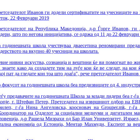
етседателот Иванов ги додели сертификатите на учесниците на 
ток, 22 Февруари 2019
етседателот на Република Македонија, д-р Ѓорге Иванов, ги
дери, што по негова иницијатива, се одржа од 11 до 22 февруари
 годинешната школа учествуваа дваесетина реномирани предав
дерството на вкупно 40 учесници на школата.
вие нивни искуства, сознанија и вештини ќе ви помогнат во жив
 знаете како да создадете тим на луѓе кои ќе ве следат, на кои
кој пат да гледате кон тоа што доаѓа", рече претседателот Ивано
 фокусот на годинешната школа беа предизвиците од 4. индустр
ѓу предавачите на годинешната Школа за млади лидери беа г-ѓа 
опје, г. Штефан Петер, Претседател на извршниот одбор на ЕВ
илеп, г-ѓа Нина Ангеловска, коосновач на Grouper.mk, г-ѓ
 Координатор на Одделот за социјални медиуми и дигитален м
во Словенија, д-р Рашела Мизрахи од Бар Илан Универзитет, Израе
итална економија од Естонија, Ментар Махмуди, Експерт за в