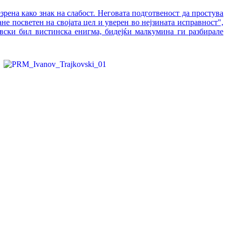
рена како знак на слабост. Неговата подготвеност да простува
не посветен на својата цел и уверен во нејзината исправност",
овски бил вистинска енигма, бидејќи малкумина ги разбирале