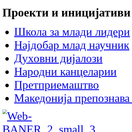
Проекти и иницијативи
Школа за млади лидери
Најдобар млад научник
Духовни дијалози
Народни канцеларии
Претприемаштво
Македонија препознава