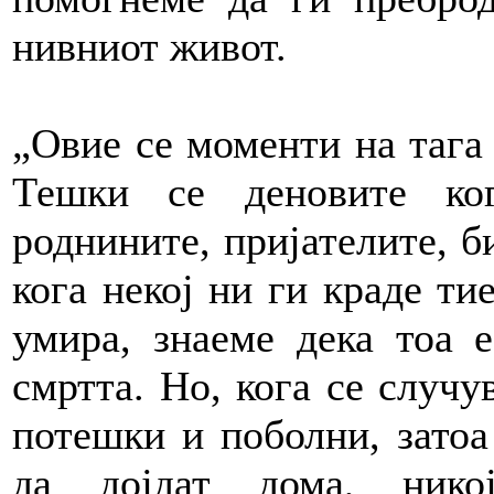
нивниот живот.
„Овие се моменти на тага 
Тешки се деновите ко
роднините, пријателите, б
кога некој ни ги краде ти
умира, знаеме дека тоа 
смртта. Но, кога се случу
потешки и поболни, затоа
да дојдат дома, нико