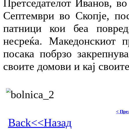
Претседателот Иванов, во
Септември во Скопје, по
патници кои беа повред
несреќа. Македонскиот п
посака побрзо закрепнув
своите домови и кај своите
< Пре
Back<<Назад