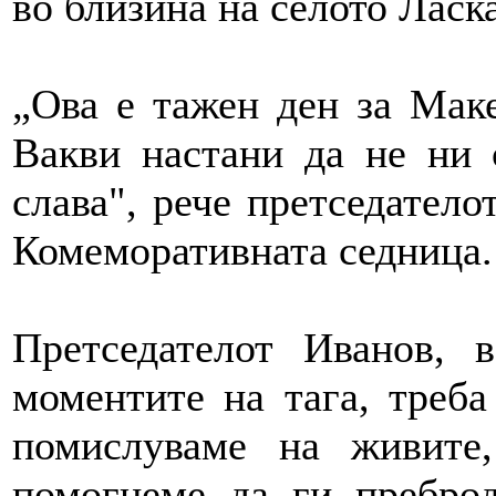
во близина на селото Ласк
„Ова е тажен ден за Маке
Вакви настани да не ни 
слава", рече претседатело
Комеморативната седница.
Претседателот Иванов, 
моментите на тага, треба
помислуваме на живите
помогнеме да ги пребро