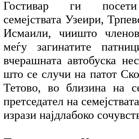
Гостивар ги посе
семејствата Узеири, Трпев
Исмаили, чиишто члено
меѓу загинатите патни
вчерашната автобуска нес
што се случи на патот Ско
Тетово, во близина на с
претседател на семејствата
изрази најдлабоко сочувств