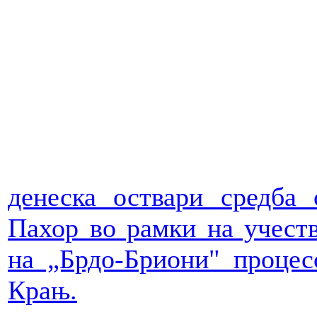
денеска оствари средба 
Пахор во рамки на учеств
на „Брдо-Бриони" процес
Крањ.