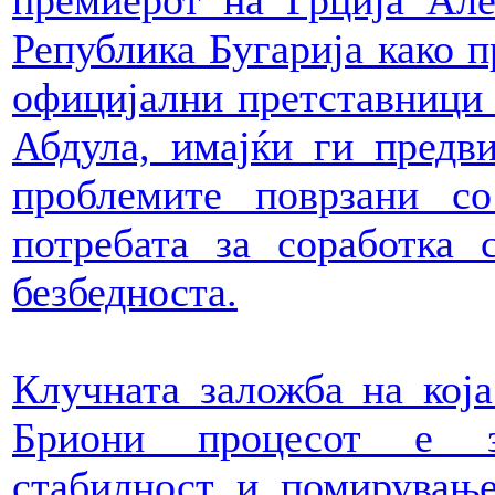
премиерот на Грција Але
Република Бугарија како п
официјални претставници 
Абдула, имајќи ги предв
проблемите поврзани со
потребата за соработка
безбедноста.
Клучната заложба на која
Бриони процесот е за
стабилност и помирување