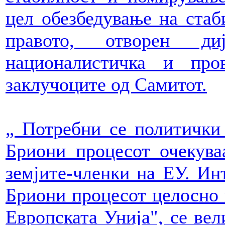
цел обезбедување на стаб
правото, отворен д
националистичка и про
заклучоците од Самитот.
„ Потребни се политички 
Бриони процесот очекува
земјите-членки на ЕУ. Инт
Бриони процесот целосно 
Европската Унија", се вел