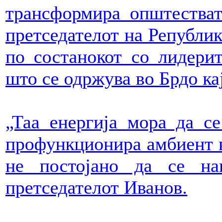
трансформира општестват
претседателот на Републик
по состанокот со лидери
што се одржува во Брдо ка
„Таа енергија мора да с
профункционира амбиент во
не постојано да се на
претседателот Иванов.