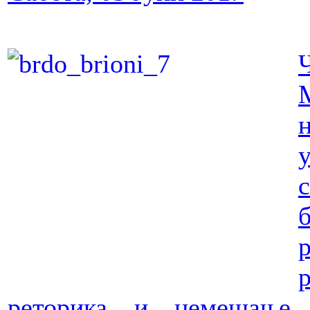
реторика и немешање 