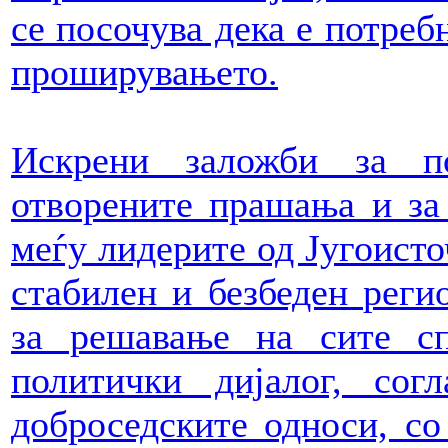
се посочува дека е потреб
проширувањето.
Искрени заложби за п
отворените прашања и за
меѓу лидерите од Југоисто
стабилен и безбеден реги
за решавање на сите с
политички дијалог, сог
доброседските односи, со