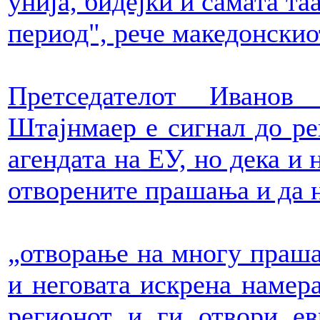
унија, бидејќи и самата та
период", рече македонскио
Претседателот Иванов
Штајнмаер е сигнал до ре
агендата на ЕУ, но дека и 
отворените прашања и да 
„отворање на многу праша
и неговата искрена намер
регионот и ги отвори ев