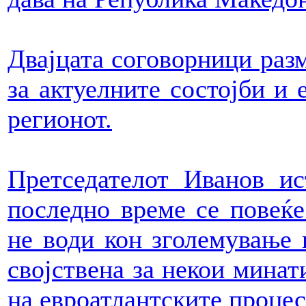
Двајцата соговорници раз
за актуелните состојби и 
регионот.
Претседателот Иванов ис
последно време се повеќе
не води кон зголемување 
својствена за некои минат
на евроатлантските процес