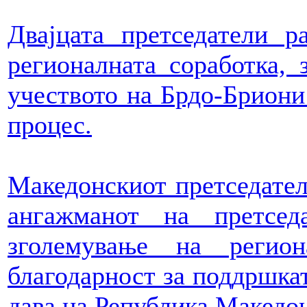
Двајцата претседатели р
регионалната соработка, 
учеството на Брдо-Бриони 
процес.
Македонскиот претседател
ангажманот на претсе
зголемување на регио
благодарност за поддршкат
дава на Република Македон