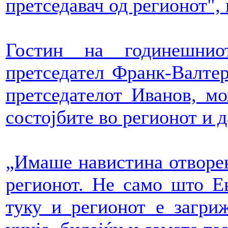
претседавач од регионот",
Гостин на годинешнио
претседател Франк-Валтер
претседателот Иванов, мо
состојбите во регионот и д
„Имаше навистина отворен
регионот. Не само што Ев
туку и регионот е загри