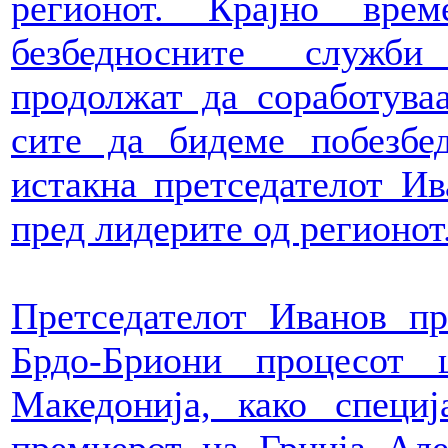
регионот. Крајно вре
безбедносните служб
продолжат да соработуваа
сите да бидеме побезбед
истакна претседателот Ив
пред лидерите од регионот
Претседателот Иванов п
Брдо-Бриони процесот
Македонија, како специ