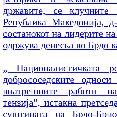
државите, се клучните 
Република Македонија, д
состанокот на лидерите на
одржува денеска во Брдо к
„ Националистичката р
добрососедските однос
внатрешните работи н
тензија", истакна претсед
суштината на Брдо-Бри