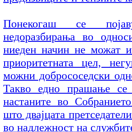
Понекогаш се појав
недоразбирања во однос
ниеден начин не можат и
приоритетната цел, нег
можни добрососедски одно
Такво едно прашање се 
настаните во Собранието
што двајцата претседатели
во надлежност на службит