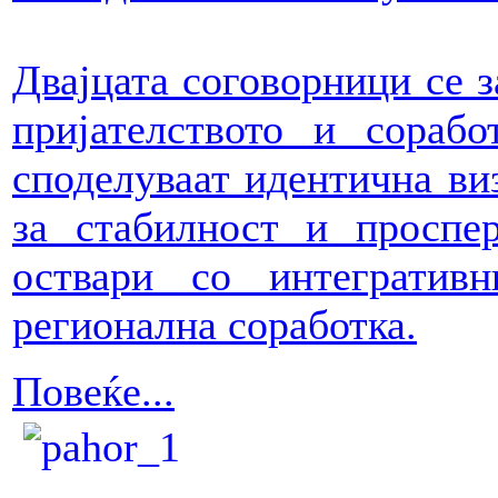
Двајцата соговорници се з
пријателството и сораб
споделуваат идентична виз
за стабилност и проспе
оствари со интегратив
регионална соработка.
Повеќе...