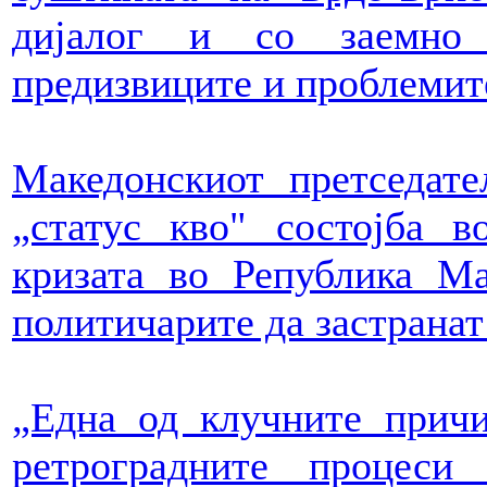
дијалог и со заемно
предизвиците и проблемит
Македонскиот претседате
„статус кво" состојба в
кризата во Република М
политичарите да застранат
„Една од клучните причи
ретроградните процеси