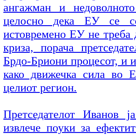
ангажман и недоволнот
целосно дека ЕУ се с
истовремено ЕУ не треба 
криза, порача претседат
Брдо-Бриони процесот, и и
како движечка сила во 
целиот регион.
Претседателот Иванов ј
извлече поуки за ефекти