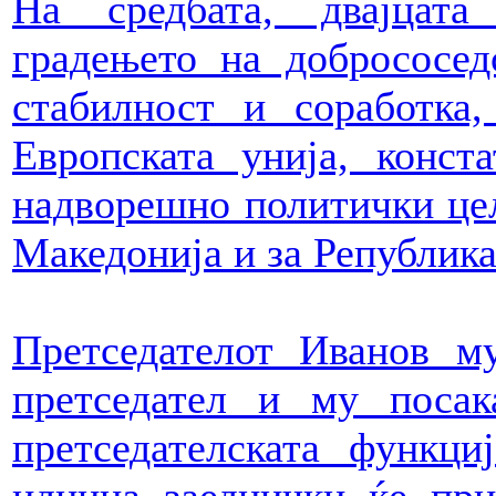
На средбата, двајцата
градењето на добрососед
стабилност и соработка
Европската унија, конст
надворешно политички цел
Македонија и за Република
Претседателот Иванов м
претседател и му поса
претседателската функци