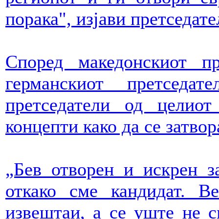
порака", изјави претседат
Според македонскиот п
германскиот претседа
претседатели од целио
концепти како да се затво
„Бев отворен и искрен з
откако сме кандидат. В
извештаи, а се уште не с