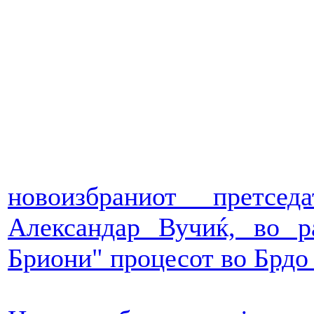
новоизбраниот претсе
Александар Вучиќ, во р
Бриони" процесот во Брдо 