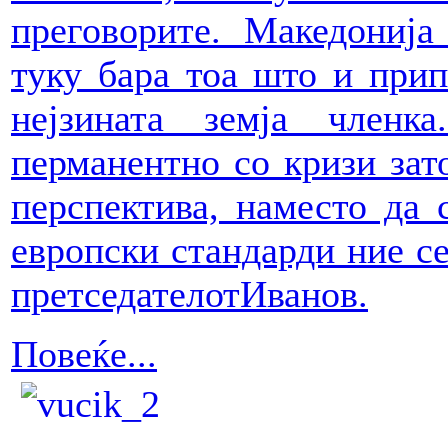
преговорите. Македонија
туку бара тоа што и прип
нејзината земја членк
перманентно со кризи зат
перспектива, наместо да
европски стандарди ние се
претседателотИванов.
Повеќе...