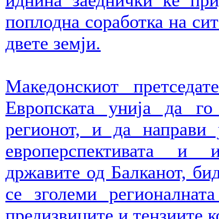
иднина заеднички ќе пр
поплодна соработка на сит
двете земји.
Македонскиот претседат
Европската унија да го
регионот, и да направи 
европерспективата и 
државите од Балканот, бид
се зголеми регионалнат
предизвиците и тензиите к