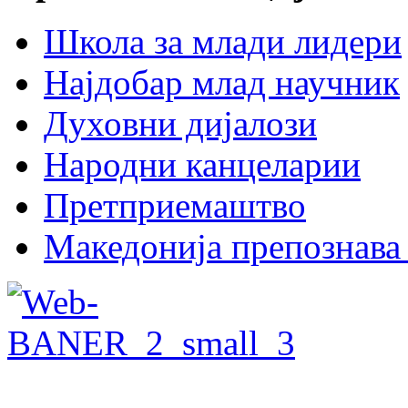
Школа за млади лидери
Најдобар млад научник
Духовни дијалози
Народни канцеларии
Претприемаштво
Македонија препознава