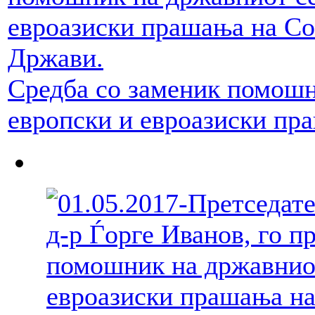
Средба со заменик помошн
европски и евроазиски пра