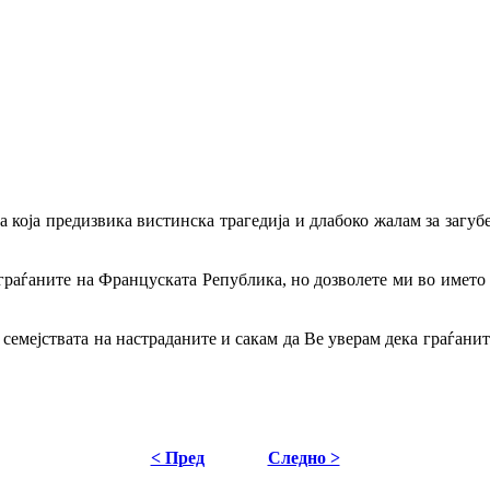
 која предизвика вистинска трагедија и длабоко жалам за загуб
 граѓаните на Француската Република, но дозволете ми во името
о семејствата на настраданите и сакам да Ве уверам дека граѓани
< Пред
Следно >