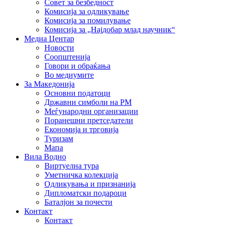
Совет за безбедност
Комисија за одликување
Комисија за помилување
Комисија за „Најдобар млад научник“
Медиа Центар
Новости
Соопштенија
Говори и обраќања
Во медиумите
За Македонија
Основни податоци
Државни симболи на РМ
Меѓународни организации
Поранешни претседатели
Економија и трговија
Туризам
Мапа
Вила Водно
Виртуелна тура
Уметничка колекција
Одликувања и признанија
Дипломатски подароци
Баталјон за почести
Контакт
Контакт