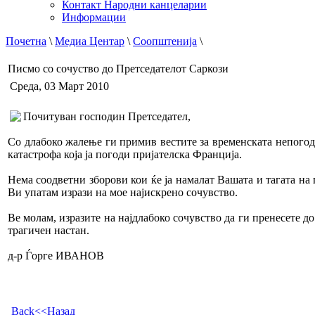
Контакт Народни канцеларии
Информации
Почетна
\
Медиа Центар
\
Соопштенија
\
Писмо со сочуство до Претседателот Саркози
Среда, 03 Март 2010
Почитуван господин Претседател,
Со длабоко жалење ги примив вестите за временската непогода
катастрофа која ја погоди пријателска Франција.
Нема соодветни зборови кои ќе ја намалат Вашата и тагата на
Ви упатам изрази на мое најискрено сочувство.
Ве молам, изразите на најдлабоко сочувство да ги пренесете д
трагичен настан.
д-р Ѓорге ИВАНОВ
Back<<Назад