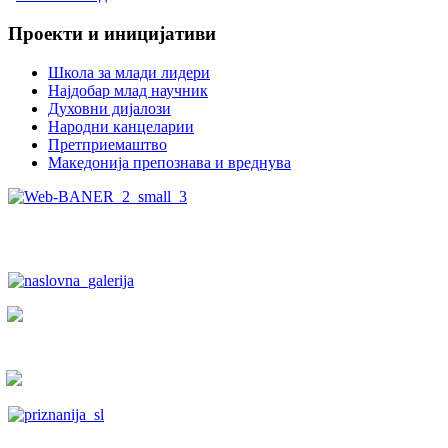
Проекти и иницијативи
Школа за млади лидери
Најдобар млад научник
Духовни дијалози
Народни канцеларии
Претприемаштво
Македонија препознава и вреднува