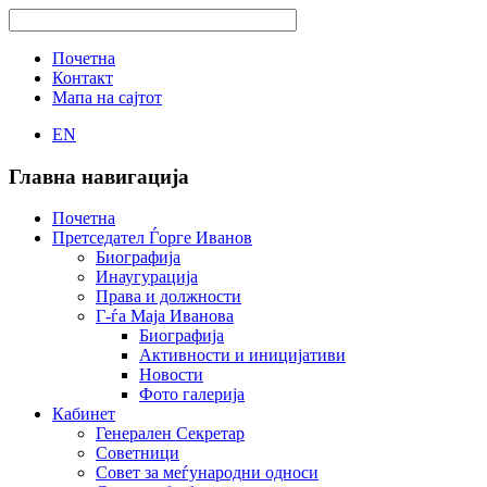
Почетна
Контакт
Мапа на сајтот
EN
Главна навигација
Почетна
Претседател Ѓорге Иванов
Биографија
Инаугурација
Права и должности
Г-ѓа Маја Иванова
Биографија
Активности и иницијативи
Новости
Фото галерија
Кабинет
Генерален Секретар
Советници
Совет за меѓународни односи