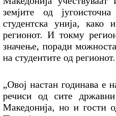
Македонија учествуваат
земјите од југоисточн
студентска унија, како 
регионот. И токму регио
значење, поради можноста
на студентите од регионот.
„Овој настан годинава е н
речиси од сите државни
Македонија, но и гости о