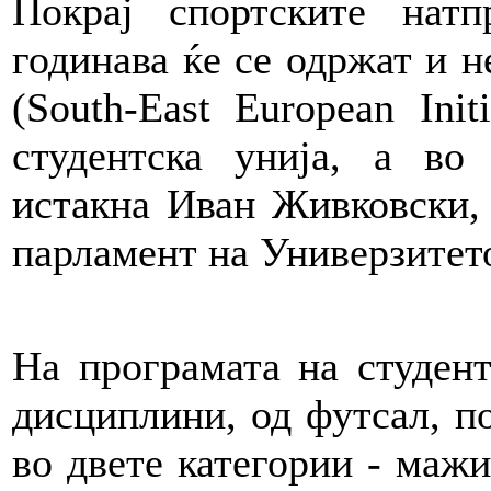
Покрај спортските нат
годинава ќе се одржат и 
(South-East European Init
студентска унија, а во
истакна Иван Живковски, 
парламент на Универзитет
На програмата на студент
дисциплини, од футсал, по
во двете категории - мажи