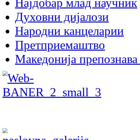
Најдобар млад научник
Духовни дијалози
Народни канцеларии
Претприемаштво
Македонија препознава