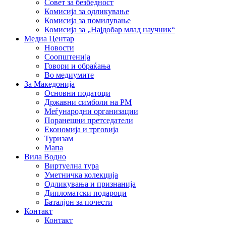
Совет за безбедност
Комисија за одликување
Комисија за помилување
Комисија за „Најдобар млад научник“
Медиа Центар
Новости
Соопштенија
Говори и обраќања
Во медиумите
За Македонија
Основни податоци
Државни симболи на РМ
Меѓународни организации
Поранешни претседатели
Економија и трговија
Туризам
Мапа
Вила Водно
Виртуелна тура
Уметничка колекција
Одликувања и признанија
Дипломатски подароци
Баталјон за почести
Контакт
Контакт