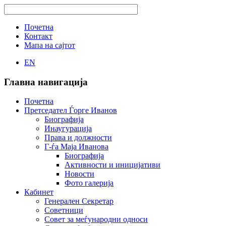
Почетна
Контакт
Мапа на сајтот
EN
Главна навигација
Почетна
Претседател Ѓорге Иванов
Биографија
Инаугурација
Права и должности
Г-ѓа Маја Иванова
Биографија
Активности и иницијативи
Новости
Фото галерија
Кабинет
Генерален Секретар
Советници
Совет за меѓународни односи