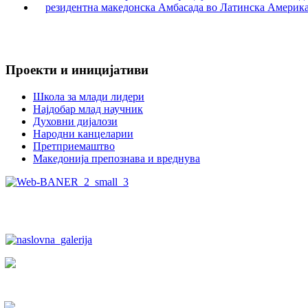
Проекти и иницијативи
Школа за млади лидери
Најдобар млад научник
Духовни дијалози
Народни канцеларии
Претприемаштво
Македонија препознава и вреднува