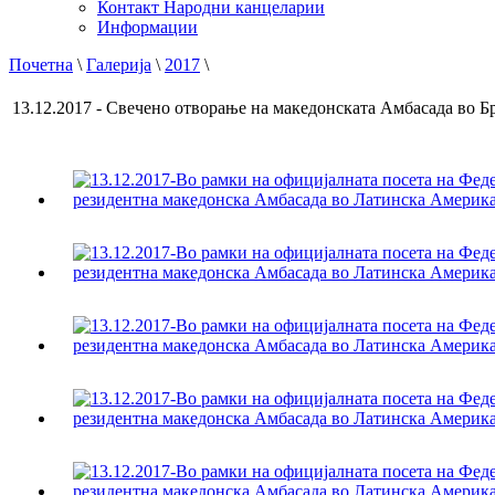
Контакт Народни канцеларии
Информации
Почетна
\
Галерија
\
2017
\
13.12.2017 - Свечено отворање на македонската Амбасада во Б