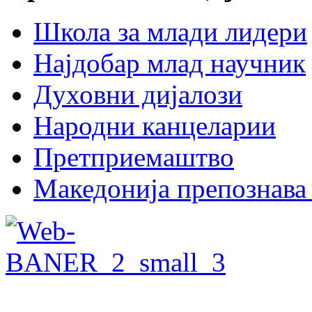
Школа за млади лидери
Најдобар млад научник
Духовни дијалози
Народни канцеларии
Претприемаштво
Македонија препознава