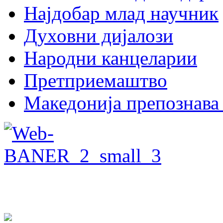
Најдобар млад научник
Духовни дијалози
Народни канцеларии
Претприемаштво
Македонија препознава