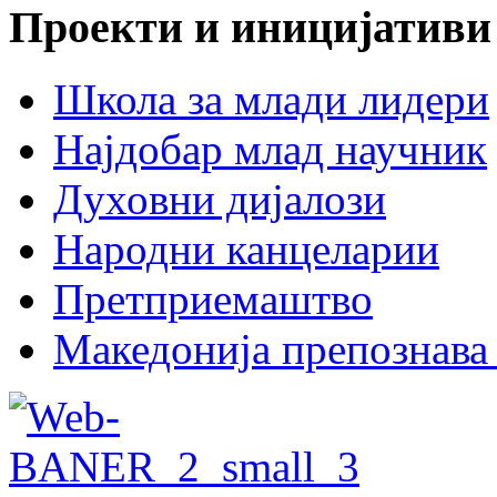
Проекти и иницијативи
Школа за млади лидери
Најдобар млад научник
Духовни дијалози
Народни канцеларии
Претприемаштво
Македонија препознава