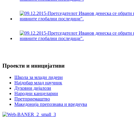
Проекти и иницијативи
Школа за млади лидери
Најдобар млад научник
Духовни дијалози
Народни канцеларии
Претприемаштво
Македонија препознава и вреднува