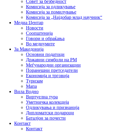
Совет за безбедност
Комисија за одликување
Комисија за помилување
Комисија за „Најдобар млад научник“
Медиа Центар
Новости
Соопштенија
Говори и обраќања
Во медиумите
За Македонија
Основни податоци
Државни симболи на РМ
Меѓународни организации
Поранешни претседатели
Економија и трговија
Туризам
Мапа
Вила Водно
Виртуелна тура
Уметничка колекција
Одликувања и признанија
Дипломатски подароци
Баталјон за почести
Контакт
Контакт