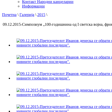
Контакт Народни канцеларии
Информации
Почетна
\
Галерија
\
2015
\
09.12.2015-Симпозиум „100-годишнина од I светска војна, фро