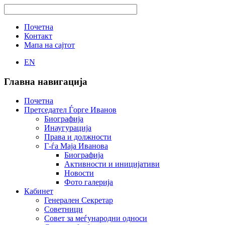
Почетна
Контакт
Мапа на сајтот
EN
Главна навигација
Почетна
Претседател Ѓорге Иванов
Биографија
Инаугурација
Права и должности
Г-ѓа Маја Иванова
Биографија
Активности и иницијативи
Новости
Фото галерија
Кабинет
Генерален Секретар
Советници
Совет за меѓународни односи