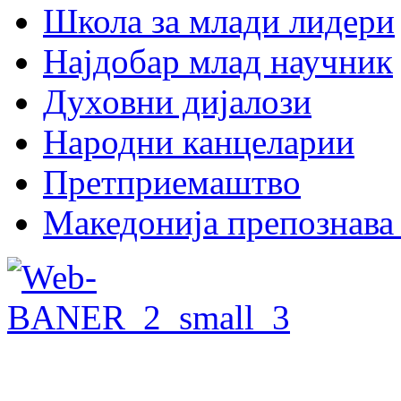
Школа за млади лидери
Најдобар млад научник
Духовни дијалози
Народни канцеларии
Претприемаштво
Македонија препознава