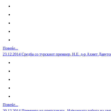
Повеќе...
23.12.2014 Средба со турскиот премиер, Н.Е. д-р Ахмет Давуто
Повеќе...
20.12.2014 Премиера на претставата „Најважната работа на све