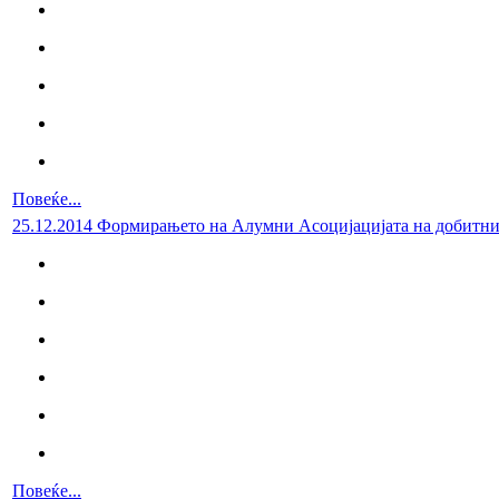
Повеќе...
25.12.2014 Формирањето на Алумни Асоцијацијата на добитн
Повеќе...