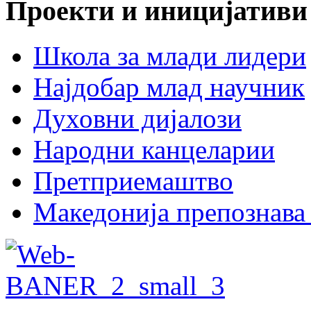
Проекти и иницијативи
Школа за млади лидери
Најдобар млад научник
Духовни дијалози
Народни канцеларии
Претприемаштво
Македонија препознава