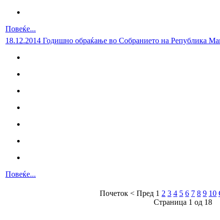
Повеќе...
18.12.2014 Годишно обраќање во Собранието на Република Ма
Повеќе...
Почеток
<
Пред
1
2
3
4
5
6
7
8
9
10
Страница 1 од 18