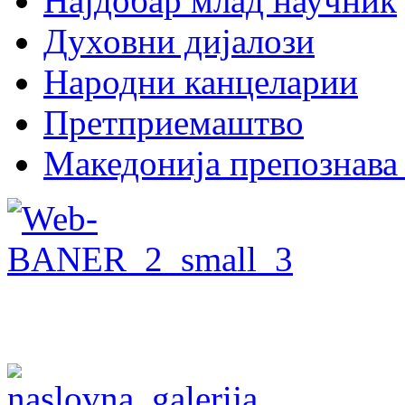
Најдобар млад научник
Духовни дијалози
Народни канцеларии
Претприемаштво
Македонија препознава