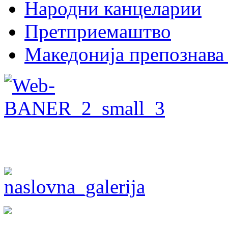
Народни канцеларии
Претприемаштво
Македонија препознава