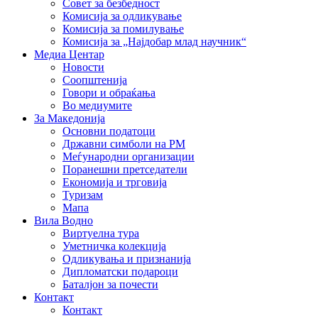
Совет за безбедност
Комисија за одликување
Комисија за помилување
Комисија за „Најдобар млад научник“
Медиа Центар
Новости
Соопштенија
Говори и обраќања
Во медиумите
За Македонија
Основни податоци
Државни симболи на РМ
Меѓународни организации
Поранешни претседатели
Економија и трговија
Туризам
Мапа
Вила Водно
Виртуелна тура
Уметничка колекција
Одликувања и признанија
Дипломатски подароци
Баталјон за почести
Контакт
Контакт