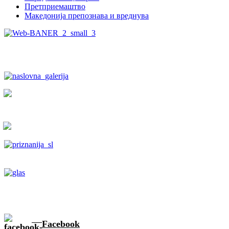
Претприемаштво
Македонија препознава и вреднува
Facebook