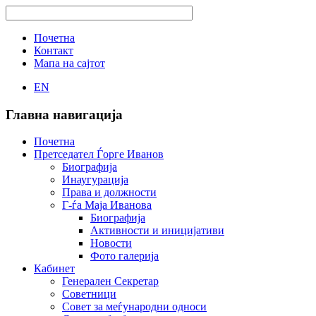
Почетна
Контакт
Мапа на сајтот
EN
Главна навигација
Почетна
Претседател Ѓорге Иванов
Биографија
Инаугурација
Права и должности
Г-ѓа Маја Иванова
Биографија
Активности и иницијативи
Новости
Фото галерија
Кабинет
Генерален Секретар
Советници
Совет за меѓународни односи