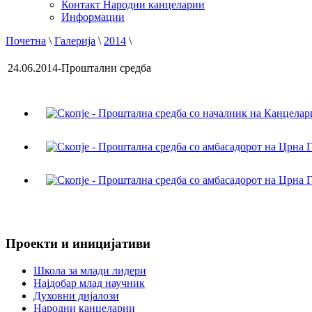
Контакт Народни канцеларии
Информации
Почетна
\
Галерија
\
2014
\
24.06.2014-Проштални средба
Проекти и иницијативи
Школа за млади лидери
Најдобар млад научник
Духовни дијалози
Народни канцеларии