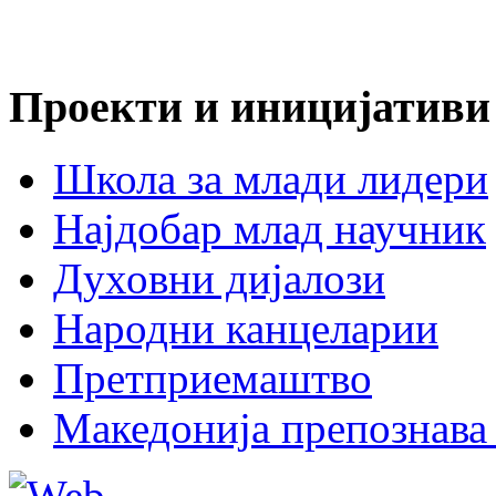
Проекти и иницијативи
Школа за млади лидери
Најдобар млад научник
Духовни дијалози
Народни канцеларии
Претприемаштво
Македонија препознава