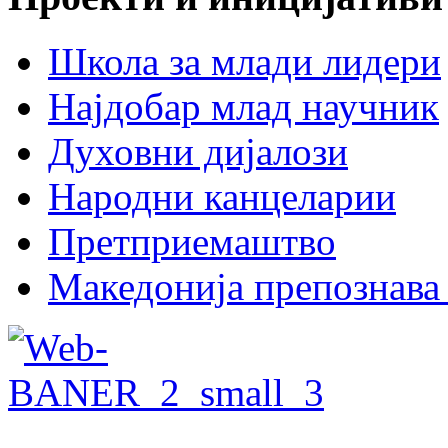
Школа за млади лидери
Најдобар млад научник
Духовни дијалози
Народни канцеларии
Претприемаштво
Македонија препознава