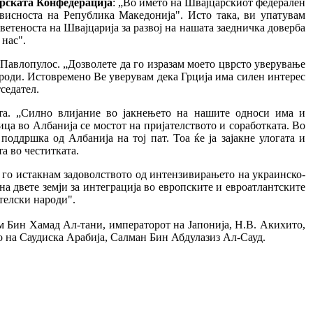
рската Конфедерација
: „Во името на Швајцарскиот федерален
висноста на Република Македонија". Исто така, ви упатувам
ветеноста на Швајцарија за развој на нашата заедничка доверба
 нас".
 Павлопулос. „Дозволете да го изразам моето цврсто уверување
народи. Истовремено Ве уверувам дека Грција има силен интерес
седател.
та. „Силно влијание во јакнењето на нашите односи има и
а во Албанија се мостот на пријателството и соработката. Во
ддршка од Албанија на тој пат. Тоа ќе ја зајакне улогата и
а во честитката.
да го истакнам задоволството од интензивирањето на украинско-
а двете земји за интеграција во европските и евроатлантските
телски народи".
м Бин Хамад Ал-тани, императорот на Јапонија, Н.В. Акихито,
то на Саудиска Арабија, Салман Бин Абдулазиз Ал-Сауд.