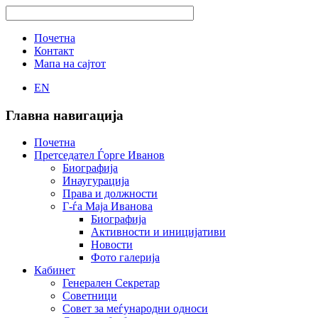
Почетна
Контакт
Мапа на сајтот
EN
Главна навигација
Почетна
Претседател Ѓорге Иванов
Биографија
Инаугурација
Права и должности
Г-ѓа Маја Иванова
Биографија
Активности и иницијативи
Новости
Фото галерија
Кабинет
Генерален Секретар
Советници
Совет за меѓународни односи