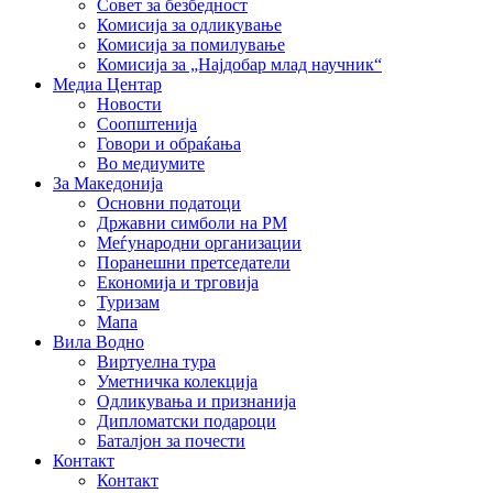
Совет за безбедност
Комисија за одликување
Комисија за помилување
Комисија за „Најдобар млад научник“
Медиа Центар
Новости
Соопштенија
Говори и обраќања
Во медиумите
За Македонија
Основни податоци
Државни симболи на РМ
Меѓународни организации
Поранешни претседатели
Економија и трговија
Туризам
Мапа
Вила Водно
Виртуелна тура
Уметничка колекција
Одликувања и признанија
Дипломатски подароци
Баталјон за почести
Контакт
Контакт