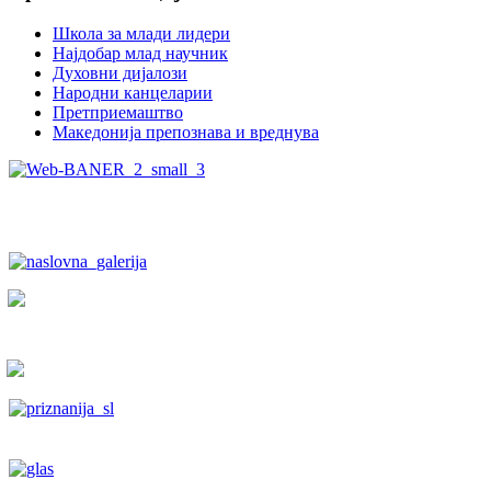
Школа за млади лидери
Најдобар млад научник
Духовни дијалози
Народни канцеларии
Претприемаштво
Македонија препознава и вреднува