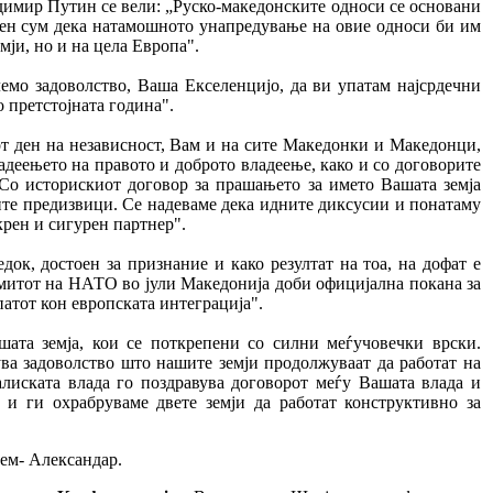
адимир Путин се вели: „Руско-македонските односи се основани
ден сум дека натамошното унапредување на овие односи би им
мји, но и на цела Европа".
лемо задоволство, Ваша Екселенцијо, да ви упатам најсрдечни
 претстојната година".
т ден на независност, Вам и на сите Македонки и Македонци,
адеењето на правото и доброто владеење, како и со договорите
. Со историскиот договор за прашањето за името Вашата земја
ите предизвици. Се надеваме дека идните диксусии и понатаму
крен и сигурен партнер".
док, достоен за признание и како резултат на тоа, на дофат е
амитот на НАТО во јули Македонија доби официјална покана за
атот кон европската интеграција".
ашата земја, кои се поткрепени со силни меѓучовечки врски.
ва задоволство што нашите земји продолжуваат да работат на
лиската влада го поздравува договорот меѓу Вашата влада и
 и ги охрабруваме двете земји да работат конструктивно за
ем- Александар.