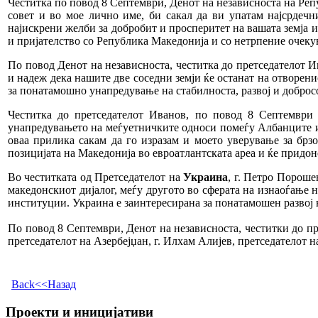
Честитка по повод 8 Септември, Денот на независноста на Реп
совет и во мое лично име, би сакал да ви упатам најсрдеч
најискрени желби за добробит и просперитет на вашата земја и
и пријателство со Република Македонија и со нетрпение очекув
По повод Денот на независноста, честитка до претседателот 
и надеж дека нашите две соседни земји ќе останат на отворени
за понатамошно унапредување на стабилноста, развој и добросо
Честитка до претседателот Иванов, по повод 8 Септември
унапредувањето на меѓуетничките односи помеѓу Албанците и 
оваа прилика сакам да го изразам и моето уверување за брз
позицијата на Македонија во евроатлантската ареа и ќе придон
Во честитката од Претседателот на
Украина
, г. Петро Пороше
македонскиот дијалог, меѓу другото во сферата на изнаоѓање 
институции. Украина е заинтересирана за понатамошен развој 
По повод 8 Септември, Денот на независноста, честитки до п
претседателот на Азербејџан, г. Илхам Алијев, претседателот 
Back<<Назад
Проекти и иницијативи