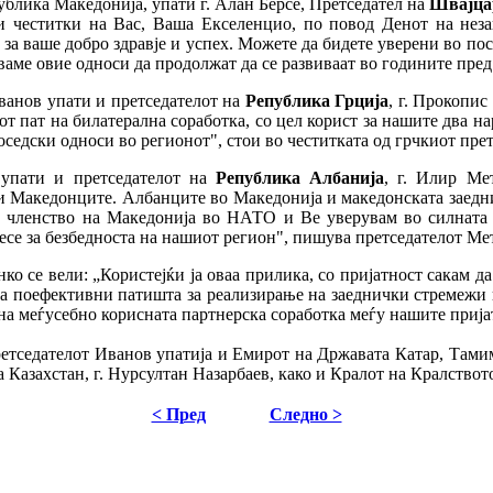
ублика Македонија, упати г. Алан Берсе, Претседател на
Швајца
ни честитки на Вас, Ваша Екселенцио, по повод Денот на неза
 за ваше добро здравје и успех. Можете да бидете уверени во пос
аме овие односи да продолжат да се развиваат во годините пред
Иванов упати и претседателот на
Република Грција
, г. Прокопис
от пат на билатерална соработка, со цел корист за нашите два 
седски односи во регионот", стои во честитката од грчкиот прет
 упати и претседателот на
Република Албанија
, г. Илир Ме
Македонците. Албанците во Македонија и македонската заедниц
о членство на Македонија во НАТО и Ве уверувам во силната по
есе за безбедноста на нашиот регион", пишува претседателот Мет
нко се вели: „Користејќи ја оваа прилика, со пријатност сакам 
на поефективни патишта за реализирање на заеднички стремежи н
на меѓусебно корисната партнерска соработка меѓу нашите прија
ретседателот Иванов упатија и Емирот на Државата Катар, Тами
на Казахстан, г. Нурсултан Назарбаев, како и Кралот на Кралство
< Пред
Следно >