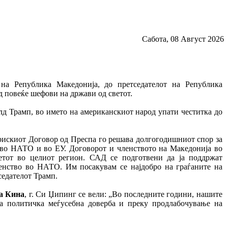
Сабота, 08 Август 2026
на Република Македонија, до претседателот на Република
д повеќе шефови на држави од светот.
алд Трамп, во името на американскиот народ упати честитка до
рискиот Договор од Преспа го решава долгогодишниот спор за
о во НАТО и во ЕУ. Договорот и членството на Македонија во
етот во целиот регион. САД се подготвени да ја поддржат
ленство во НАТО. Им посакувам се најдобро на граѓаните на
седателот Трамп.
а Кина
, г. Си Џипинг се вели: „Во последните години, нашите
на политичка меѓусебна доверба и преку продлабочување на