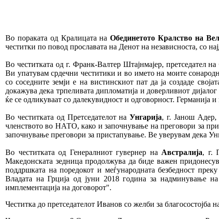
Во пораката од Кралицата на
Обединетото Кралство на Вел
честитки по повод прославата на Денот на независноста, со на
Во честитката од г. Франк-Валтер Штајнмајер, претседател на
Ви упатувам срдечни честитики и во името на моите сонародни
со соседните земји е на вистинскиот пат да ја создаде свој
докажува дека трпеливата дипломатија и доверливиот дијалог
ќе се одликуваат со далекувидност и одговорност. Германија и
Во честитката од Претседателот на
Унгарија
, г. Јанош Адер
членството во НАТО, како и започнување на преговори за при
започнување преговори за пристапување. Ве уверувам дека Унг
Во честитката од Генералниот гувернер на
Австралија
, г.
Македонската зедница продолжува да биде важен придонесува
поддршката на поредокот и меѓународната безбедност преку
Владата на Грција од јуни 2018 година за надминување на 
имплементација на договорот".
Честитка до претседателот Иванов со желби за благосостојба н