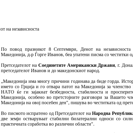
от на независноста
По повод празникот 8 Септември, Денот на независноста 
Македонија, д-р Ѓорге Иванов, беа упатени писма со честитки о
Претседателот на
Соединетите Американски Држави
, г. Дон
претседателот Иванов и до македонскиот народ.
„Македонија има многу причини годинава да биде горда. Исто
името со Грција и го отвара патот на Македонија за членств
НАТО ќе ги зајакнат безбедноста, стабилноста и просперит
Македонија, особено во претстојните разговори за Вашето ч
Македонија на овој посебен ден", пишува во честитката од прет
Во писмото испратено од Претседателот на
Народна Републик
две земји остваруваат стабилни билатерални односи со сил
практичната соработка во различни области".