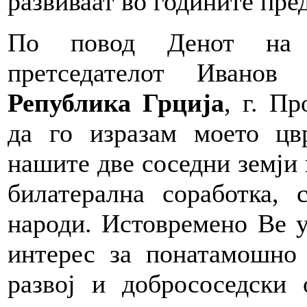
развиваат во годините пред
По повод Денот на н
претседателот Иванов
Република Грција
, г. П
да го изразам моето цв
нашите две соседни земји 
билатерална соработка,
народи. Истовремено Ве у
интерес за понатамошно 
развој и добрососедски 