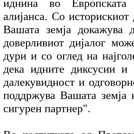
иднина во Европската 
алијанса. Со историскиот
Вашата земја докажува д
доверливиот дијалог мож
дури и со оглед на најго
дека идните диксусии и 
далекувидност и одговорно
поддржува Вашата земја н
сигурен партнер".