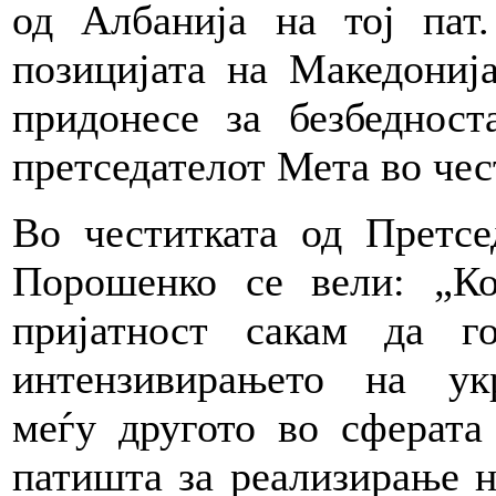
од Албанија на тој пат.
позицијата на Македонија
придонесе за безбеднос
претседателот Мета во чес
Во честитката од Претс
Порошенко се вели: „Ко
пријатност сакам да г
интензивирањето на укр
меѓу другото во сферата
патишта за реализирање н