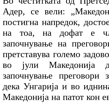
Во честитката од Претс
Адер, се вели: „Македон
постигна напредок, достое
на тоа, на дофат е ч
започнување на прегово
претставува големо задов
во јули Македонија д
започнување преговори 
дека Унгарија и во иднин
Македонија на патот кон е