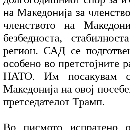
на Македонија за членств
членството на Македон
безбедноста, стабилнос
регион. САД се подготве
особено во претстојните р
НАТО. Им посакувам с
Македонија на овој посебе
претседателот Трамп.
Во писмото испратено 