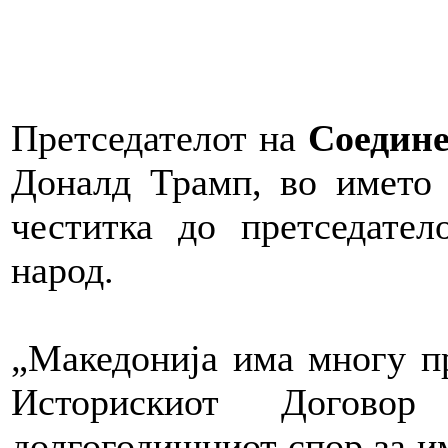
Претседателот на
Соедин
Доналд Трамп, во името 
честитка до претседате
народ.
„Македонија има многу пр
Историскиот Догов
долгогодишниот спор за им