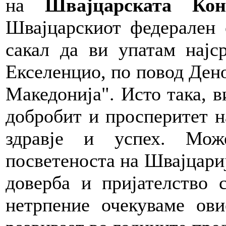
на
Швајцарската Кон
Швајцарскиот федерален 
сакал да ви упатам најс
Екселенцио, по повод Дено
Македонија". Исто така, в
добробит и просперитет н
здравје и успех. Мож
посветеноста на Швајцариј
доверба и пријателство 
нетрпение очекуваме ов