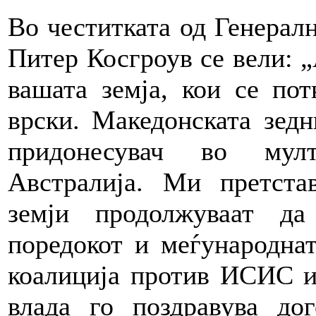
Во честитката од Генерал
Питер Косгроув се вели: „
вашата земја, кои се по
врски. Македонската зед
придонесувач во мулт
Австралија. Ми претста
земји продолжуваат д
поредокот и меѓународнат
коалиција против ИСИС и
влада го поздравува до