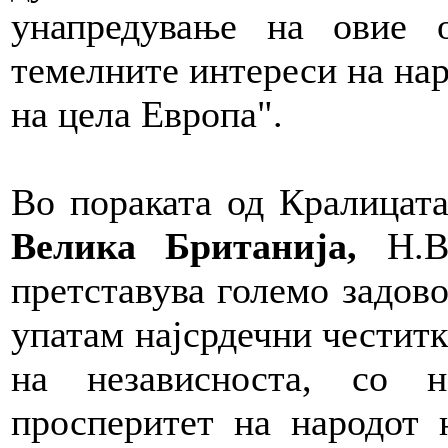
унапредување на овие 
темелните интереси на нар
на цела Европа".
Во пораката од Кралицат
Велика Британија,
Н.В.
претставува големо задово
упатам најсрдечни честитк
на независноста, со 
просперитет на народот 