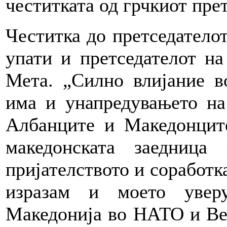
честитката од грчкиот пре
Честитка до претседатело
упати и претседателот н
Мета. „Силно влијание в
има и унапредувањето на
Албанците и Македонцит
македонската заедниц
пријателството и соработка
изразам и моето увер
Македонија во НАТО и Ве