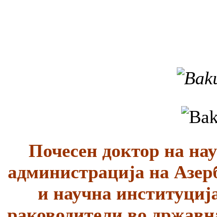
Почесен доктор на нау
администрација на Азерб
и научна институција
раководители во државн