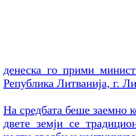
денеска го прими минист
Република Литванија, г. Л
На средбата беше заемно к
двете земји се традицио