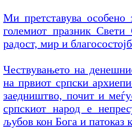
Ми претставува особено 
големиот празник Свети 
радост, мир и благосостојб
Чествувањето на денешнио
на првиот српски архиепи
заедништво, почит и меѓу
српскиот народ е непре
љубов кон Бога и патоказ 