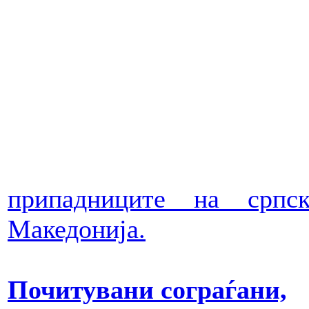
припадниците на српс
Македонија.
Почитувани сограѓани,