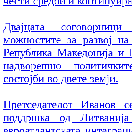
чести средби и континуира
Двајцата соговорници
можностите за развој на
Република Македонија и Р
надворешно политички
состојби во двете земји.
Претседателот Иванов с
поддршка од Литваниј
евроатлантската интеграц