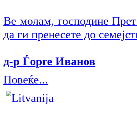
Ве молам, господине Претс
да ги пренесете до семејст
д-р Ѓорге Иванов
Повеќе...