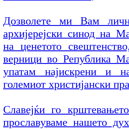
Дозволете ми Вам личн
архијерејски синод на Ма
на ценетото свештенство
верници во Република Ма
упатам најискрени и н
големиот христијански пра
Славејќи го крштевањет
прославуваме нашето дух