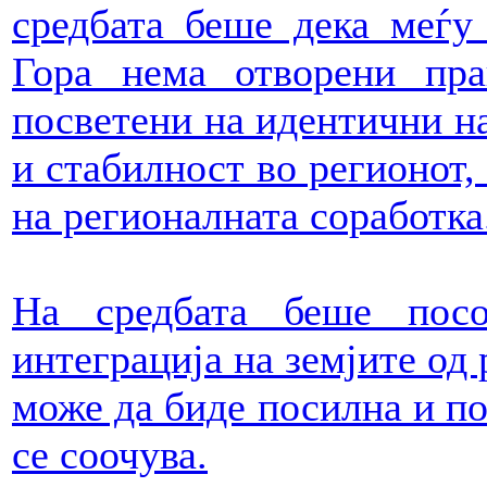
средбата беше дека меѓу
Гора нема отворени пр
посветени на идентични н
и стабилност во регионот,
на регионалната соработка
На средбата беше пос
интеграција на земјите од
може да биде посилна и по
се соочува.