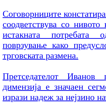
Соговорниците констатираа
соодветствува со нивото
истакната потребата 
поврзување како предусл
трговската размена.
Претседателот Иванов 
димензија е значаен сегм
изрази надеж за нејзино 