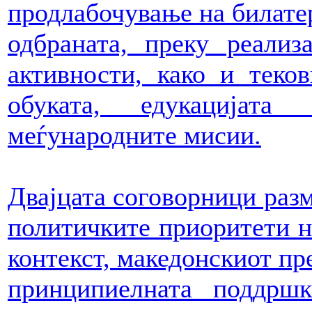
продлабочување на билатер
одбраната, преку реализ
активности, како и теко
обуката, едукацијат
меѓународните мисии.
Двајцата соговорници раз
политичките приоритети н
контекст, македонскиот пр
принципиелната поддрш