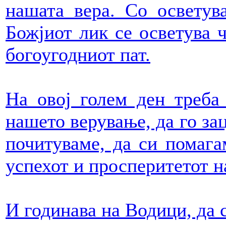
нашата вера. Со осветув
Божјиот лик се осветува 
богоугодниот пат.
На овој голем ден треба
нашето верување, да го за
почитуваме, да си помага
успехот и просперитетот н
И годинава на Водици, да 