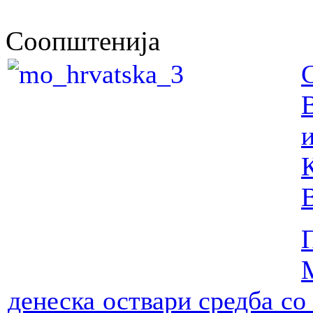
Соопштенија
и
денеска оствари средба со