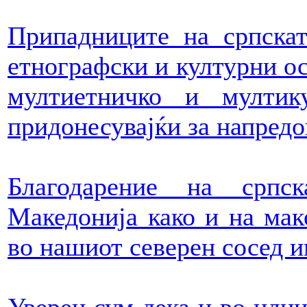
Припадниците на српскат
етнографски и културни ос
мултиетничко и мултик
придонесувајќи за напредо
Благодарение на српс
Македонија како и на мак
во нашиот северен сосед и