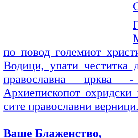
по повод големиот христи
Водици, упати честитка 
православна црква - 
Архиепископот охридски и
сите православни верници
Ваше Блаженство,