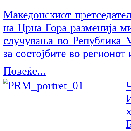
Македонскиот претседател
на Црна Гора разменија м
случувања во Република М
за состојбите во регионот 
Повеќе...