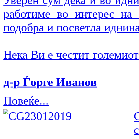
Уверен сум дека и во идн
работиме во интерес на 
подобра и посветла иднина
Нека Ви е честит големиот
д-р Ѓорге Иванов
Повеќе...