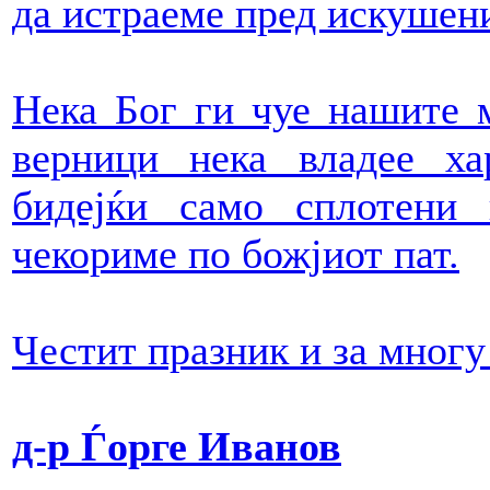
да истраеме пред искушени
Нека Бог ги чуе нашите 
верници нека владее ха
бидејќи само сплотени
чекориме по божјиот пат.
Честит празник и за многу
д-р Ѓорге Иванов