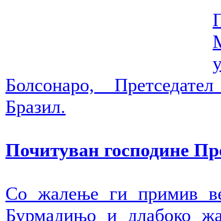
Болсонаро, Претседате
Бразил.
Почитуван господине Пре
Со жалење ги примив ве
Бурмадињо и длабоко жа