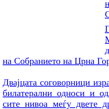
н
на Собранието на Црна Гор
Двајцата соговорници изра
билатерални односи и од
сите нивоа меѓу двете д