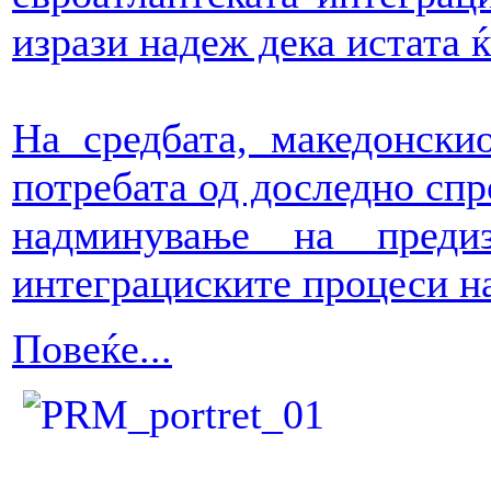
изрази надеж дека истата 
На средбата, македонски
потребата од доследно спр
надминување на преди
интеграциските процеси н
Повеќе...