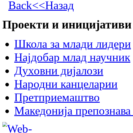
Back<<Назад
Проекти и иницијативи
Школа за млади лидери
Најдобар млад научник
Духовни дијалози
Народни канцеларии
Претприемаштво
Македонија препознава