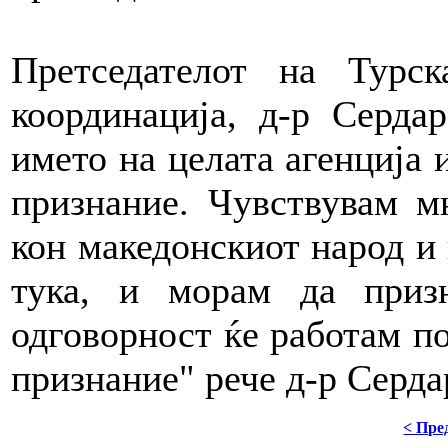
Претседателот на Турск
координација, д-р Серда
името на целата агенција и
признание. Чувствувам м
кон македонскиот народ и
тука, и морам да приз
одговорност ќе работам по
признание" рече д-р Серда
< Пре