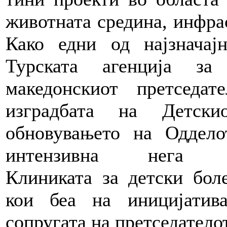
животната средина, инфрас
Како едни од најзначај
Турската агенција за
македонскиот претседа
изградбата на Детск
обновувањето на
Оддело
интензивна нега 
Клиниката за детски боле
кои беа на иницијатив
сопругата на претседателот