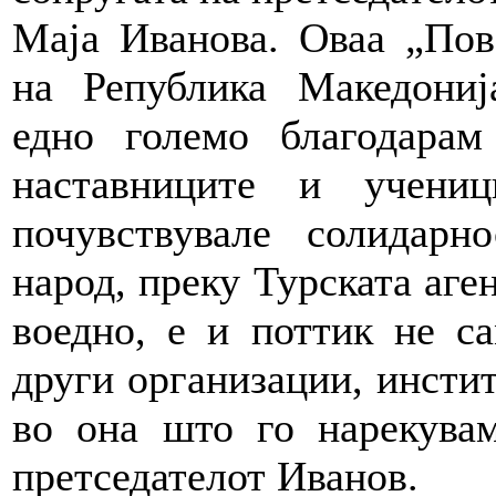
Маја Иванова. Оваа „Пов
на Република Македониј
едно големо благодарам
наставниците и учени
почувствувале солидарн
народ, преку Турската аген
воедно, е и поттик не с
други организации, инстит
во она што го нарекувам
претседателот Иванов.