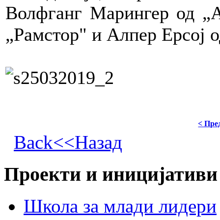
Волфганг Марингер од „А
„Рамстор" и Алпер Ерсој 
< Пре
Back<<Назад
Проекти и иницијативи
Школа за млади лидери