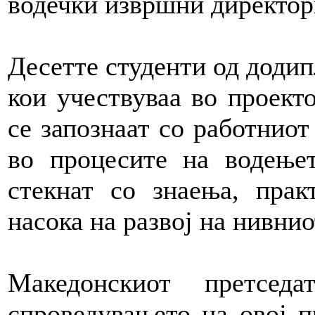
водечки извршни директор
Десетте студенти од доди
кои учествуваа во проект
се запознаат со работниот
во процесите на водење
стекнат со знаења, пра
насока на развој на нивни
Македонскиот претсед
спроведувањето на овој п