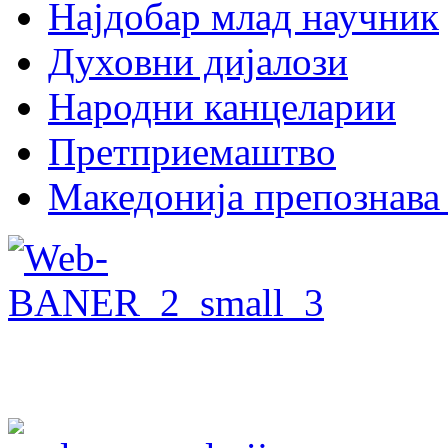
Најдобар млад научник
Духовни дијалози
Народни канцеларии
Претприемаштво
Македонија препознава