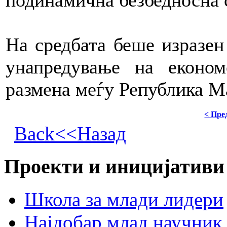
подинамична безбедносна 
На средбата беше изразен
унапредување на економ
размена меѓу Република Ма
< Пре
Back<<Назад
Проекти и иницијативи
Школа за млади лидери
Најдобар млад научник