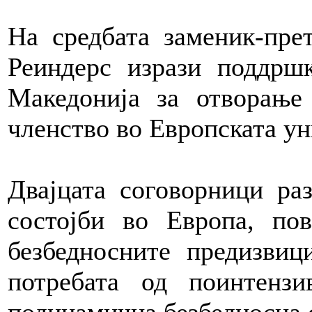
На средбата заменик-прет
Реиндерс изрази поддрш
Македонија за отворање
членство во Европската ун
Двајцата соговорници ра
состојби во Европа, пов
безбедносните предизви
потребата од поинтензи