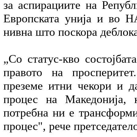
за аспирациите на Републ
Европската унија и во Н
нивна што поскора деблока
„Со статус-кво состојбат
правото на просперитет
преземе итни чекори и д
процес на Македонија, к
потребна ни е трансформи
процес", рече претседател