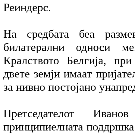
Реиндерс.
На средбата беа разме
билатерални односи м
Кралството Белгија, пр
двете земји имаат пријате
за нивно постојано унапре
Претседателот Ивано
принципиелната поддршка 