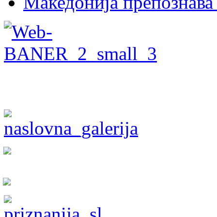
Македонија препознава