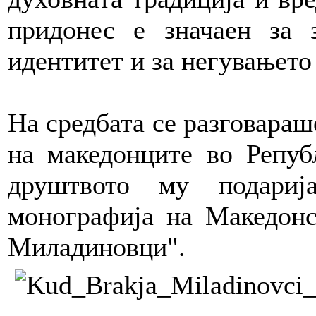
придонес е значаен за 
идентитет и за негувањето
На средбата се разговараш
на македонците во Репуб
друштвото му подариј
монографија на Македонс
Миладиновци".