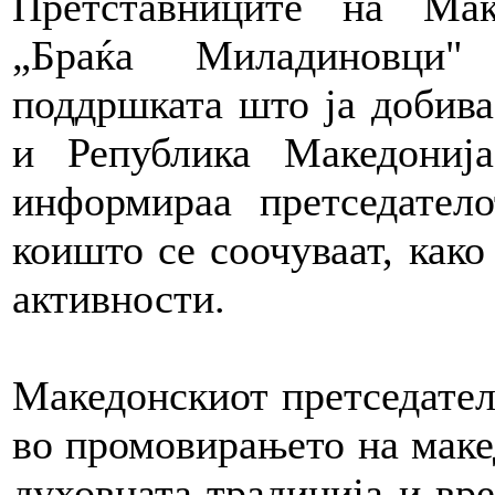
Претставниците на Мак
„Браќа Миладиновци" 
поддршката што ја добива
и Република Македониј
информираа претседател
коишто се соочуваат, како
активности.
Македонскиот претседател
во промовирањето на макед
духовната традиција и вре