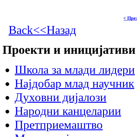
< Пре
Back<<Назад
Проекти и иницијативи
Школа за млади лидери
Најдобар млад научник
Духовни дијалози
Народни канцеларии
Претприемаштво