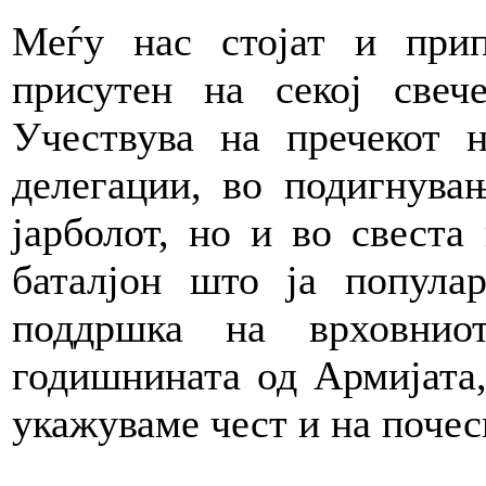
Меѓу нас стојат и при
присутен на секој свеч
Учествува на пречекот 
делегации, во подигнува
јарболот, но и во свеста
баталјон што ја попула
поддршка на врховнио
годишнината од Армијата,
укажуваме чест и на почес