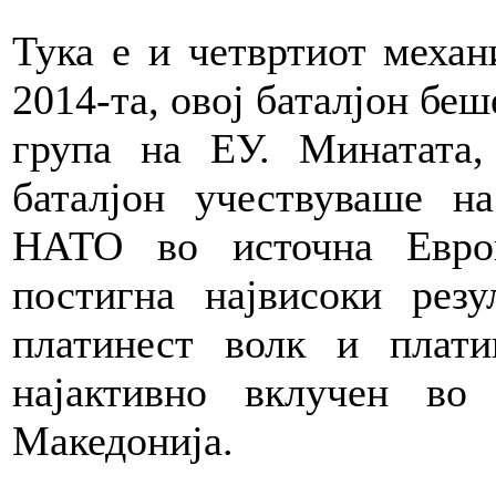
Тука е и четвртиот механ
2014-та, овој баталјон беш
група на ЕУ. Минатата,
баталјон учествуваше н
НАТО во источна Европ
постигна највисоки рез
платинест волк и плати
најактивно вклучен во
Македонија.