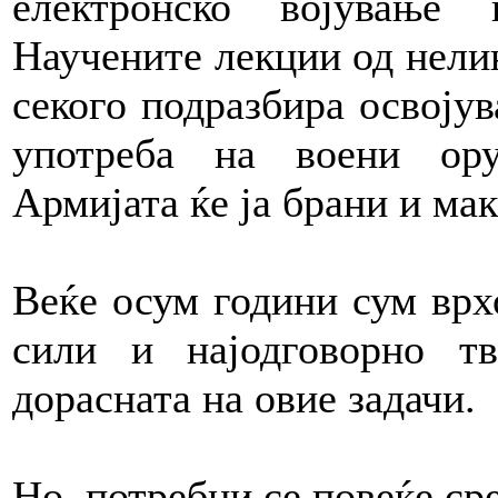
електронско војување
Научените лекции од нелин
секого подразбира освоју
употреба на воени ору
Армијата ќе ја брани и мак
Веќе осум години сум врх
сили и најодговорно т
дорасната на овие задачи.
Но, потребни се повеќе ср