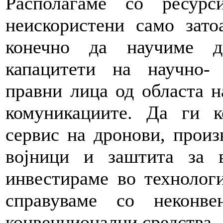
Располагаме со ресур
неискористени само зат
конечно да научиме д
капацитети на научно-
правни лица од областа н
комуникациите. Да ги к
сервис на дронови, произ
војници и заштита за 
инвестираме во технологи
справуваме со неконве
конвенционални средства.