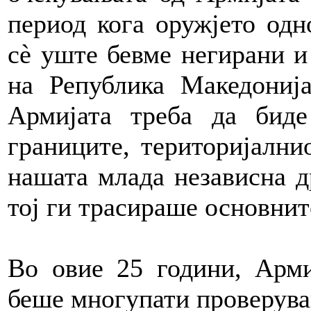
период кога оружјето одн
сè уште бевме негирани и
на Република Македониј
Армијата треба да бид
границите, територијални
нашата млада независна др
тој ги трасираше основнит
Во овие 25 години, Арми
беше многупати проверува