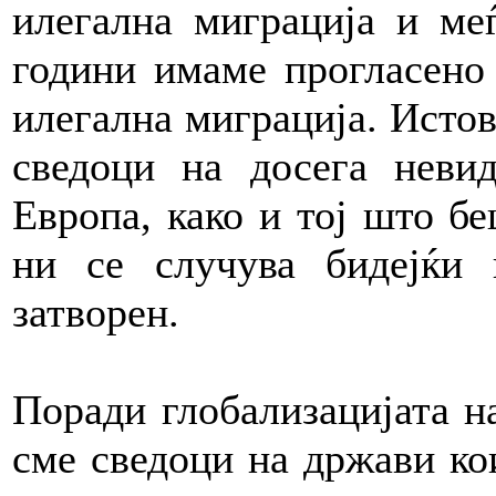
илегална миграција и ме
години имаме прогласено 
илегална миграција. Истов
сведоци на досега неви
Европа, како и тој што б
ни се случува бидејќи 
затворен.
Поради глобализацијата на
сме сведоци на држави ко