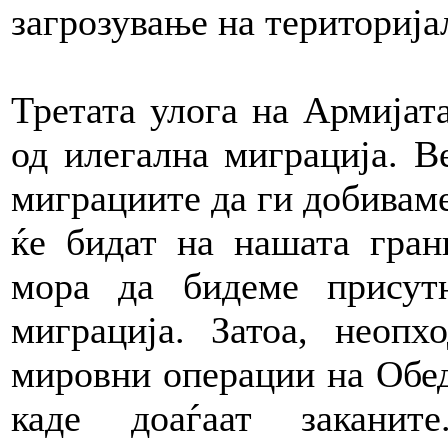
загрозување на територија
Третата улога на Армијат
од илегална миграција. В
миграциите да ги добиваме
ќе бидат на нашата гран
мора да бидеме присут
миграција. Затоа, неоп
мировни операции на Обед
каде доаѓаат заканит