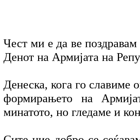
Чест ми е да ве поздравам 
Денот на Армијата на Реп
Денеска, кога го славиме о
формирањето на Армија
минатото, но гледаме и ко
Сите ние добро се сеќава