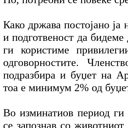
Како држава постојано ја 
и подготвеност да бидеме 
ги користиме привилеги
одговорностите. Членс
подразбира и буџет на А
тоа е минимум 2% од буџет
Во изминатиов период ги 
се запознав со животниот 