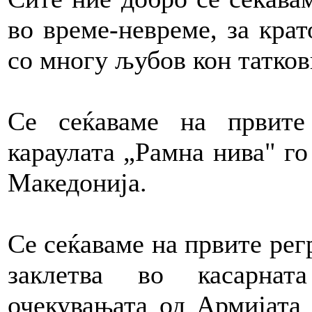
во време-невреме, за крат
со многу љубов кон татков
Се сеќаваме на првите
караулата „Рамна нива" го
Македонија.
Се сеќаваме на првите регр
заклетва во касарнат
очекувањата од Армијата 