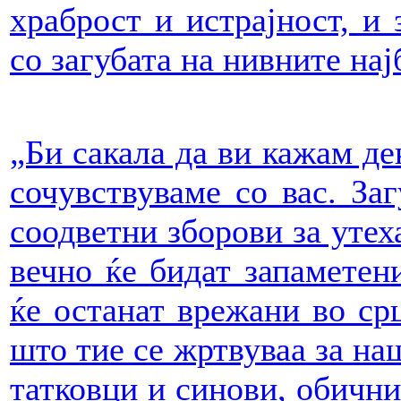
храброст и истрајност, и 
со загубата на нивните нај
„Би сакала да ви кажам дек
сочувствуваме со вас. За
соодветни зборови за утех
вечно ќе бидат запаметен
ќе останат врежани во срц
што тие се жртвуваа за на
татковци и синови, обични