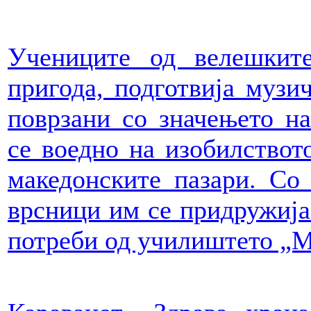
Учениците од велешкит
пригода, подготвија музи
поврзани со значењето на
се воедно на изобилствот
македонските пазари. Со 
врсници им се придружија
потреби од училиштето „М