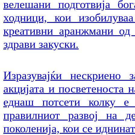
велешани подготвија бо
ходници, кои изобилува
креативни аранжмани од 
здрави закуски.
Изразувајќи нескриено 
акцијата и посветеноста н
еднаш потсети колку е 
правилниот развој на д
поколенија, кои се иднина