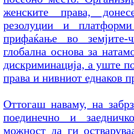
женските права, донес
резолуции и платформи
прифаќање во земјите-
глобална основа за натам
дискриминација, а уште п
права и нивниот еднаков п
Оттогаш наваму, на забр
поединечно и заедничк
можност да ги остваруваа