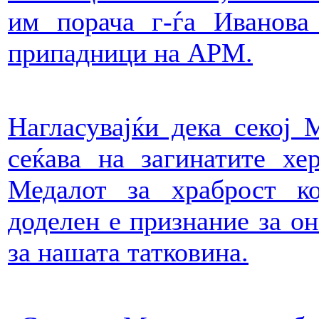
им порача г-ѓа Иванова 
припадници на АРМ.
Нагласувајќи дека секој 
сеќава на загинатите хе
Медалот за храброст к
доделен е признание за он
за нашата татковина.