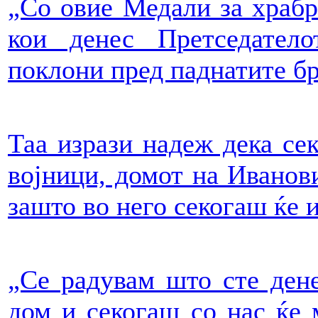
„Со овие Медали за храбр
кои денес Претседател
поклони пред паднатите бр
Таа изрази надеж дека сек
војници, домот на Иванови
зашто во него секогаш ќе 
„Се радувам што сте ден
дом и секогаш со нас ќе 