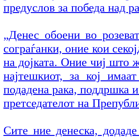
предуслов за победа над ра
„Денес обоени во розеват
сограѓанки, оние кои секој
на дојката. Оние чиј што 
најтешкиот, за кој имаат
подадена рака, поддршка и 
претседателот на Препубли
Сите ние денеска, додаде