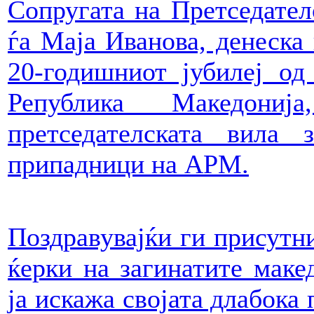
Сопругата на Претседател
ѓа Маја Иванова, денеска
20-годишниот јубилеј о
Република Македони
претседателската вила 
припадници на АРМ.
Поздравувајќи ги присутни
ќерки на загинатите маке
ја искажа својата длабока 