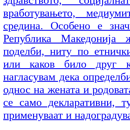
вработувањето, медиум
средина. Особено е зна
Република Македонија 
поделби, ниту по етнички
или каков било друг к
нагласувам дека определб
однос на жената и родоват
се само декларативни, ту
применуваат и надоградува