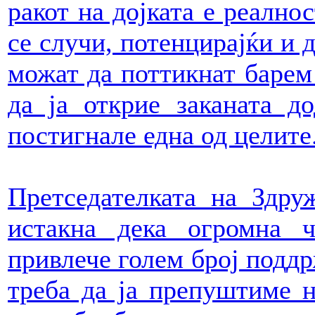
ракот на дојката е реално
се случи, потенцирајќи и д
можат да поттикнат барем
да ја открие заканата д
постигнале една од целите
Претседателката на Здру
истакна дека огромна 
привлече голем број поддр
треба да ја препуштиме н