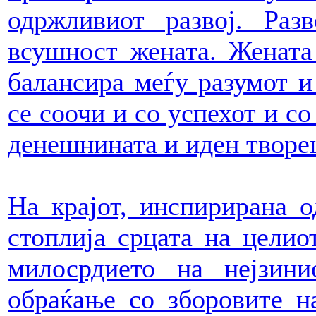
одржливиот развој. Раз
всушност жената. Жената 
балансира меѓу разумот и 
се соочи и со успехот и со
денешнината и иден творе
На крајот, инспирирана о
стоплија срцата на целио
милосрдието на нејзин
обраќање со зборовите на