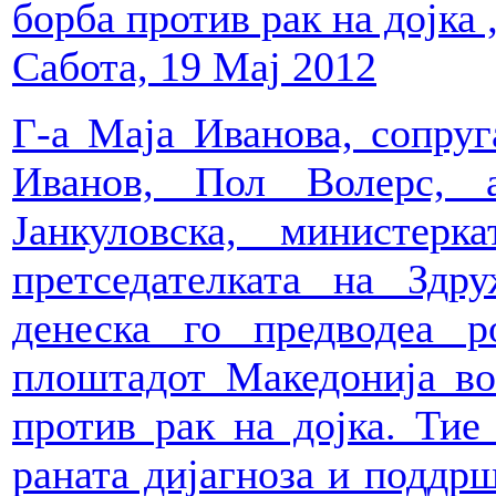
борба против рак на дојка
Сабота, 19 Мај 2012
Г-а Маја Иванова, сопруг
Иванов, Пол Волерс, 
Јанкуловска, министер
претседателката на Здр
денеска го предводеа 
плоштадот Македонија во
против рак на дојка. Тие
раната дијагноза и поддрш