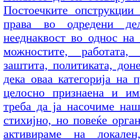
Постоечките опструкции
права во одредени де
нееднаквост во однос на 
можностите, работата, 
заштита, политиката, дон
дека оваа категорија на 
целосно признаена и им
треба да ја насочиме наш
стихијно, но повеќе орган
активираме на локален