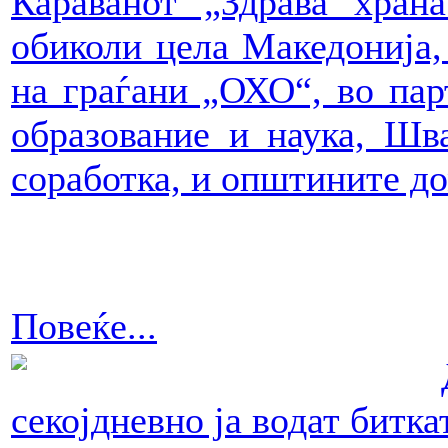
Караванот „Здрава хран
обиколи цела Македонија,
на граѓани „ОХО“, во пар
образование и наука, Шва
соработка, и општините д
Повеќе...
секојдневно ја водат битк