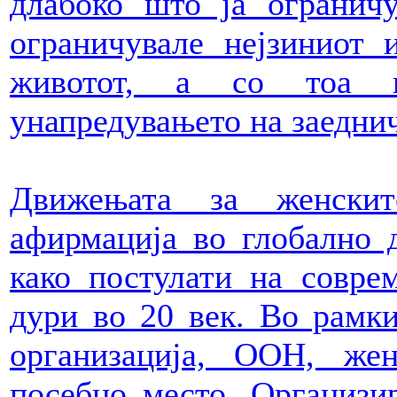
длабоко што ја ограничу
ограничувале нејзиниот 
животот, а со тоа и
унапредувањето на заедни
Движењата за женскит
афирмација во глобално 
како постулати на совре
дури во 20 век. Во рамки
организација, ООН, же
посебно место. Организи