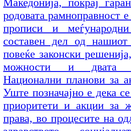
Македонија, покрај гаран
родовата рамноправност е 
прописи и меѓународни
составен дел од нашиот
повеќе законски решенија,
можности и двата по
Национални планови за ак
Уште позначајно е дека се
приоритети и акции за ж
права, во процесите на о
здравството, социјалн