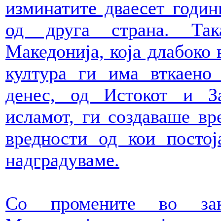
изминатите дваесет годин
од друга страна. Так
Македонија, која длабоко в
култура ги има вткаено
денес, од Истокот и За
исламот, ги создаваше вре
вредности од кои посто
надградуваме.
Со промените во зако