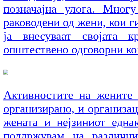
позначајна улога. Мног
раководени од жени, кои ги
ја внесуваат својата к
општествено одговорни ко
Активностите на жените 
организирано, и организац
жената и нејзиниот една
поддржувам на различн