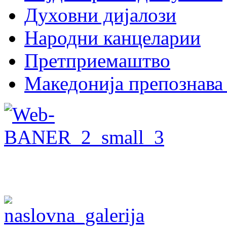
Духовни дијалози
Народни канцеларии
Претприемаштво
Македонија препознава