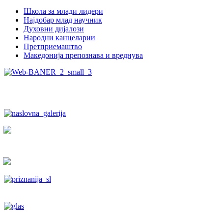
Школа за млади лидери
Најдобар млад научник
Духовни дијалози
Народни канцеларии
Претприемаштво
Македонија препознава и вреднува