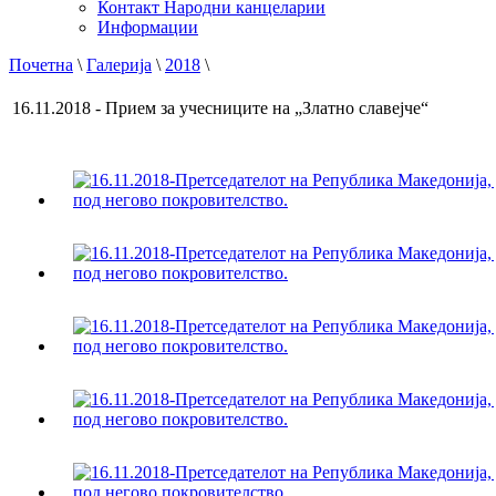
Контакт Народни канцеларии
Информации
Почетна
\
Галерија
\
2018
\
16.11.2018 - Прием за учесниците на „Златно славејче“