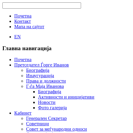
Почетна
Контакт
Мапа на сајтот
EN
Главна навигација
Почетна
Претседател Ѓорге Иванов
Биографија
Инаугурација
Права и должности
Г-ѓа Маја Иванова
Биографија
Активности и иницијативи
Новости
Фото галерија
Кабинет
Генерален Секретар
Советници
Совет за меѓународни односи