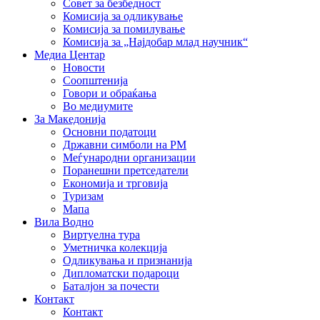
Совет за безбедност
Комисија за одликување
Комисија за помилување
Комисија за „Најдобар млад научник“
Медиа Центар
Новости
Соопштенија
Говори и обраќања
Во медиумите
За Македонија
Основни податоци
Државни симболи на РМ
Меѓународни организации
Поранешни претседатели
Економија и трговија
Туризам
Мапа
Вила Водно
Виртуелна тура
Уметничка колекција
Одликувања и признанија
Дипломатски подароци
Баталјон за почести
Контакт
Контакт