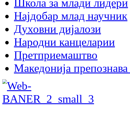
Школа за млади лидери
Најдобар млад научник
Духовни дијалози
Народни канцеларии
Претприемаштво
Македонија препознава