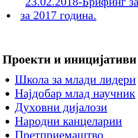
Проекти и иницијативи
Школа за млади лидери
Најдобар млад научник
Духовни дијалози
Народни канцеларии
Претприемаштво