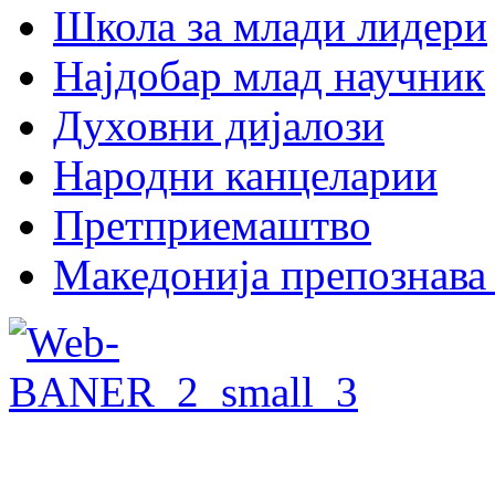
Школа за млади лидери
Најдобар млад научник
Духовни дијалози
Народни канцеларии
Претприемаштво
Македонија препознава