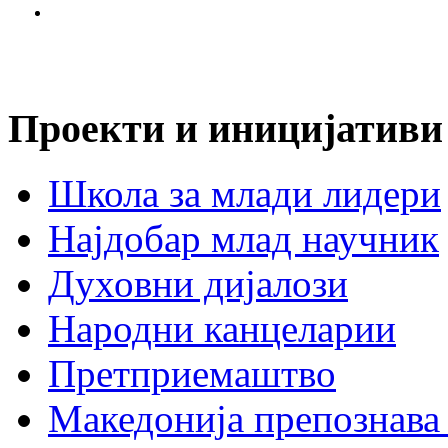
Проекти и иницијативи
Школа за млади лидери
Најдобар млад научник
Духовни дијалози
Народни канцеларии
Претприемаштво
Македонија препознава