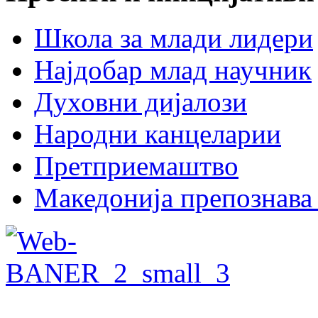
Школа за млади лидери
Најдобар млад научник
Духовни дијалози
Народни канцеларии
Претприемаштво
Македонија препознава