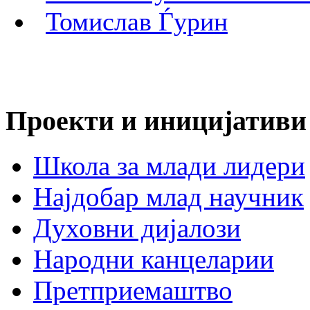
Проекти и иницијативи
Школа за млади лидери
Најдобар млад научник
Духовни дијалози
Народни канцеларии
Претприемаштво