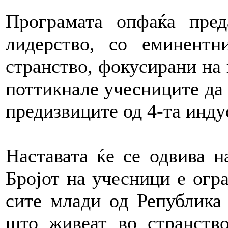
Програмата опфаќа пре
лидерство, со еминентн
странство, фокусирани на 
поттикнале учесниците да 
предизвиците од 4-та инду
Наставата ќе се одвива н
Бројот на учесници е огр
сите млади од Република
што живеат во странств