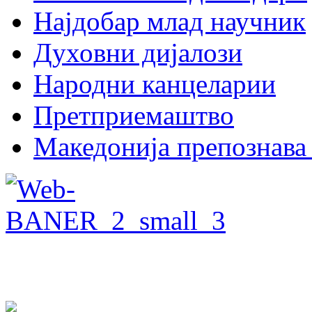
Најдобар млад научник
Духовни дијалози
Народни канцеларии
Претприемаштво
Македонија препознава