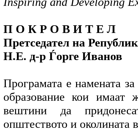
Inspiring and Developing E
П О К Р О В И Т Е Л
Претседател на Републик
Н.Е. д-р Ѓорге Иванов
Програмата е намената за
образование кои имаат 
вештини да придонеса
општеството и околината в