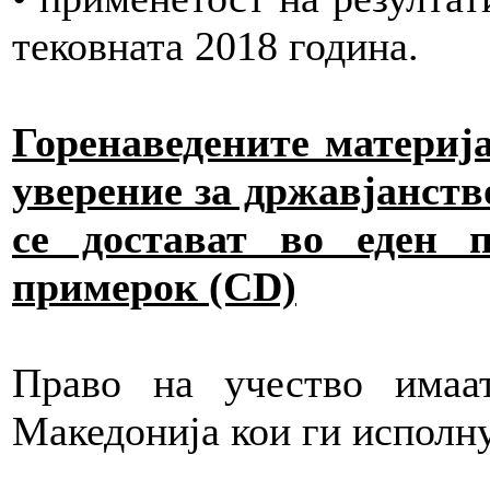
тековната 2018 година.
Горенаведените материја
уверение за државјанств
се достават во еден 
примерок (CD)
Право на учество имаа
Македонија кои ги исполну