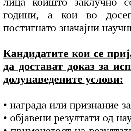
лица коишто заклучно с
години, а кои во досе
постигнато значајни научн
Кандидатите кои се приј
да достават доказ за ис
долунаведените услови:
• награда или признание з
• објавени резултати од н
• применетост на резултат