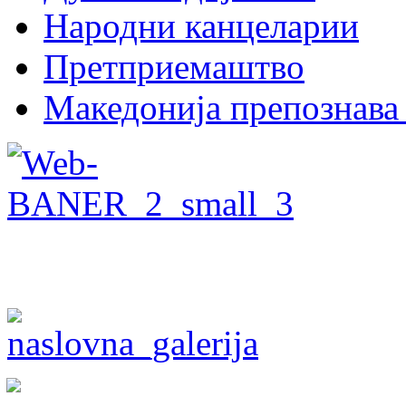
Народни канцеларии
Претприемаштво
Македонија препознава