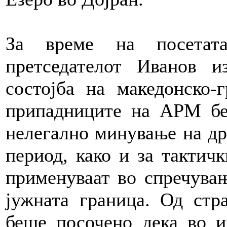
За време на посетатa
претседателот Иванов 
состојба на македонско-
припадниците на АРМ бе
нелегално минување на др
период, како и за тактич
применуваат во спречува
јужната граница. Од стр
беше посочено дека во и