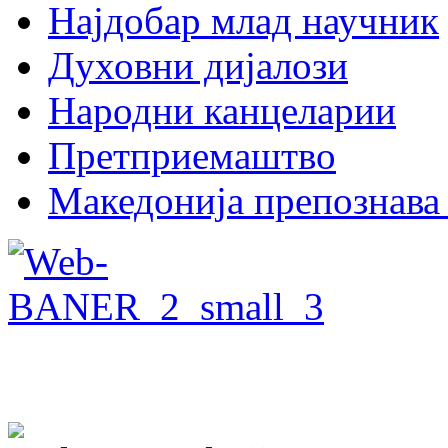
Најдобар млад научник
Духовни дијалози
Народни канцеларии
Претприемаштво
Македонија препознава