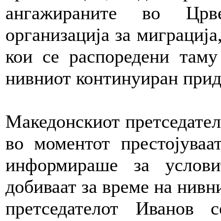
ангажираните во Црве
организација за миграција
кои се распоредени таму
нивниот континуиран прид
Македонскиот претседател
во моментот престојуваа
информираше за услов
добиваат за време на нивни
претседателот Иванов 