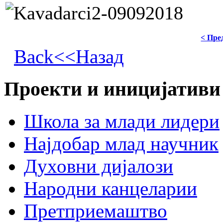
< Пре
Back<<Назад
Проекти и иницијативи
Школа за млади лидери
Најдобар млад научник
Духовни дијалози
Народни канцеларии
Претприемаштво