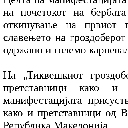
на почетокот на бербата
откинување на првиот 
славењето на гроздоберот
одржано и големо карнева
На „Тиквешкиот гроздоб
претставници како и
манифестацијата присуст
како и претставници од В
Република Македонија.