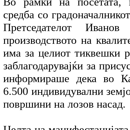
Во рамки на посетата, 
средба со градоначалникот
Претседателот Иванов
производството на квалите
има за целиот тиквешки р
заблагодарувајќи за прису
информираше дека во Ка
6.500 индивидувални земј
површини на лозов насад.
Целта на манифестацијата